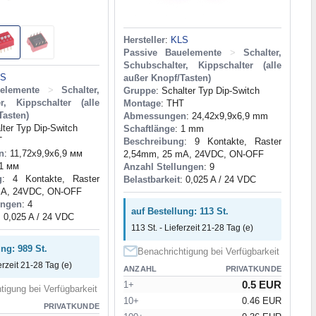
Hersteller
:
KLS
Passive Bauelemente
>
Schalter,
Schubschalter, Kippschalter (alle
LS
außer Knopf/Tasten)
elemente
>
Schalter,
Gruppe
: Schalter Typ Dip-Switch
r, Kippschalter (alle
Montage
: THT
Tasten)
Abmessungen
: 24,42x9,9x6,9 mm
lter Typ Dip-Switch
Schaftlänge
: 1 mm
T
Beschreibung
: 9 Kontakte, Raster
n
: 11,72x9,9x6,9 мм
2,54mm, 25 mA, 24VDC, ON-OFF
 1 мм
Anzahl Stellungen
: 9
g
: 4 Kontakte, Raster
Belastbarkeit
: 0,025 A / 24 VDC
mA, 24VDC, ON-OFF
ungen
: 4
auf Bestellung: 113 St.
: 0,025 A / 24 VDC
113 St. - Lieferzeit 21-28 Tag (e)
ung: 989 St.
Benachrichtigung bei Verfügbarkeit
erzeit 21-28 Tag (e)
ANZAHL
PRIVATKUNDE
0.5 EUR
1+
tigung bei Verfügbarkeit
10+
0.46 EUR
PRIVATKUNDE