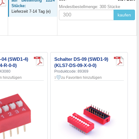
auf Bestellung 2224
Stücke:
Mindestbestellmenge: 300 Stücke
Lieferzeit 7-14 Tag (e)
kaufen
S-04 (SWD1-4)
Schalter DS-09 (SWD1-9)
4-R-0-0)
(KLS7-DS-09-X-0-0)
143080
Produktcode: 89369
en hinzufügen
zu Favoriten hinzufügen
1