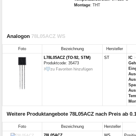
Montage
: THT
Analogon
78L05ACZ WS
Foto
Bezeichnung
Hersteller
L78L05ACZ (TO-92, STM)
ST
IC
>
Produktcode: 35473
Geh
Ein
zu Favoriten hinzufügen
3
Aus
Aus
Spa
Aus
Tem
Mon
Weitere Produktangebote 78L05ACZ nach Preis ab 0.
Foto
Bezeichnung
Hersteller
78L05ACZ
WS
Positi