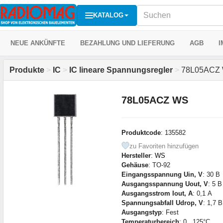
KATALOG
NEUE ANKÜNFTE
BEZAHLUNG UND LIEFERUNG
AGB
I
Produkte
>
IC
>
IC lineare Spannungsregler
>
78L05ACZ
78L05ACZ WS
Produktcode
: 135582
zu Favoriten hinzufügen
Hersteller
:
WS
Gehäuse
: TO-92
Eingangsspannung Uin, V
: 30 В
Ausgangsspannung Uout, V
: 5 В
Ausgangsstrom Iout, A
: 0,1 А
Spannungsabfall Udrop, V
: 1,7 В
Ausgangstyp
: Fest
Temperaturbereich
: 0...125°C