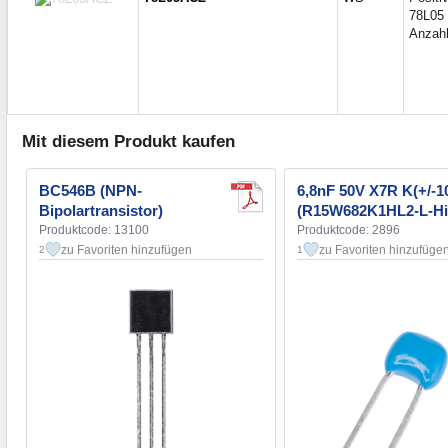
78L05
Anzahl
Mit diesem Produkt kaufen
BC546B (NPN-
6,8nF 50V X7R K(+/-1
Bipolartransistor)
(R15W682K1HL2-L-Hi
Produktcode: 13100
Produktcode: 2896
zu Favoriten hinzufügen
zu Favoriten hinzufüge
2
1