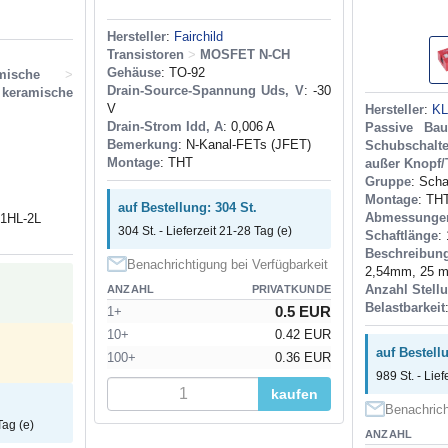
Hersteller
:
Fairchild
Transistoren
>
MOSFET N-CH
Gehäuse
: TO-92
ische
>
Drain-Source-Spannung Uds, V
: -30
ramische
V
Hersteller
:
K
Drain-Strom Idd, A
: 0,006 A
Passive Bau
Bemerkung
: N-Kanal-FETs (JFET)
Schubschalte
Montage
: THT
außer Knopf/
Gruppe
: Scha
Montage
: TH
auf Bestellung: 304 St.
Abmessunge
1HL-2L
304 St. - Lieferzeit 21-28 Tag (e)
Schaftlänge
:
Beschreibun
Benachrichtigung bei Verfügbarkeit
2,54mm, 25 
Anzahl Stell
ANZAHL
PRIVATKUNDE
Belastbarkeit
0.5 EUR
1+
10+
0.42 EUR
auf Bestell
100+
0.36 EUR
989 St. - Lief
kaufen
Benachrich
Tag (e)
ANZAHL