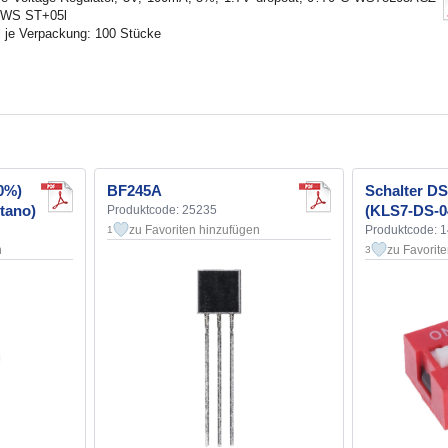
 WS ST+05l
 je Verpackung: 100 Stücke
0%)
BF245A
Schalter D
tano)
(KLS7-DS-0
Produktcode: 25235
zu Favoriten hinzufügen
Produktcode: 
1
n
zu Favorit
3