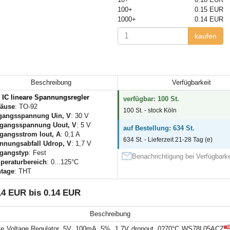
100+
0.15 EUR
1000+
0.14 EUR
kaufen
Beschreibung
Verfügbarkeit
IC lineare Spannungsregler
verfügbar: 100 St.
äuse
: TO-92
100 St. - stock Köln
gangsspannung Uin, V
: 30 V
gangsspannung Uout, V
: 5 V
auf Bestellung: 634 St.
gangsstrom Iout, A
: 0,1 A
634 St. - Lieferzeit 21-28 Tag (e)
nnungsabfall Udrop, V
: 1,7 V
gangstyp
: Fest
Benachrichtigung bei Verfügbarke
peraturbereich
: 0...125°C
tage
: THT
14 EUR bis 0.14 EUR
Beschreibung
ve Voltage Regulator, 5V, 100mA, 5%, 1.7V dropout, 0?70°C WS78L05ACZ