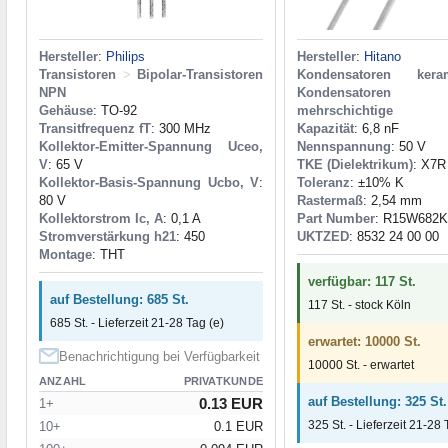
Hersteller
:
Philips
Hersteller
:
Hitano
Transistoren
>
Bipolar-Transistoren
Kondensatoren keram
NPN
Kondensatoren ke
Gehäuse
: TO-92
mehrschichtige
Transitfrequenz fT
: 300 MHz
Kapazität
: 6,8 nF
Kollektor-Emitter-Spannung Uceo,
Nennspannung
: 50 V
V
: 65 V
TKE (Dielektrikum)
: X7R
Kollektor-Basis-Spannung Ucbo, V
:
Toleranz
: ±10% K
80 V
Rastermaß
: 2,54 mm
Kollektorstrom Ic, A
: 0,1 A
Part Number
: R15W682K
Stromverstärkung h21
: 450
UKTZED
: 8532 24 00 00
Montage
: THT
verfügbar: 117 St.
auf Bestellung: 685 St.
117 St. - stock Köln
685 St. - Lieferzeit 21-28 Tag (e)
erwartet: 10000 St.
Benachrichtigung bei Verfügbarkeit
10000 St. - erwartet
ANZAHL
PRIVATKUNDE
auf Bestellung: 325 St.
0.13 EUR
1+
325 St. - Lieferzeit 21-28 
10+
0.1 EUR