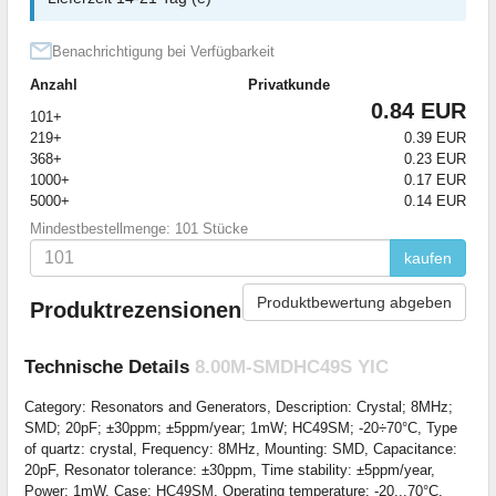
Benachrichtigung bei Verfügbarkeit
Anzahl
Privatkunde
0.84 EUR
101+
219+
0.39 EUR
368+
0.23 EUR
1000+
0.17 EUR
5000+
0.14 EUR
Mindestbestellmenge: 101 Stücke
kaufen
Produktbewertung abgeben
Produktrezensionen
Technische Details
8.00M-SMDHC49S YIC
Category: Resonators and Generators, Description: Crystal; 8MHz;
SMD; 20pF; ±30ppm; ±5ppm/year; 1mW; HC49SM; -20÷70°C, Type
of quartz: crystal, Frequency: 8MHz, Mounting: SMD, Capacitance:
20pF, Resonator tolerance: ±30ppm, Time stability: ±5ppm/year,
Power: 1mW, Case: HC49SM, Operating temperature: -20...70°C.