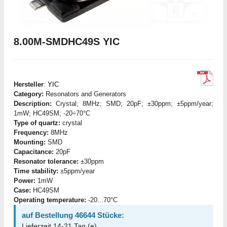
8.00M-SMDHC49S YIC
Hersteller
:
YIC
Category:
Resonators and Generators
Description:
Crystal; 8MHz; SMD; 20pF; ±30ppm; ±5ppm/year;
1mW; HC49SM; -20÷70°C
Type of quartz:
crystal
Frequency:
8MHz
Mounting:
SMD
Capacitance:
20pF
Resonator tolerance:
±30ppm
Time stability:
±5ppm/year
Power:
1mW
Case:
HC49SM
Operating temperature:
-20...70°C
auf Bestellung 46644 Stücke:
Lieferzeit 14-21 Tag (e)