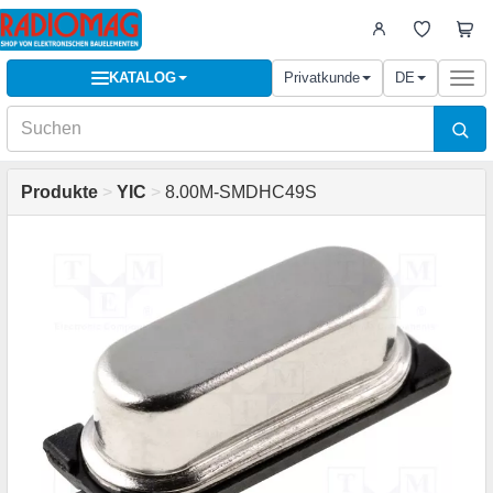
KATALOG
Privatkunde
DE
Togg
navi
Produkte
>
YIC
>
8.00M-SMDHC49S