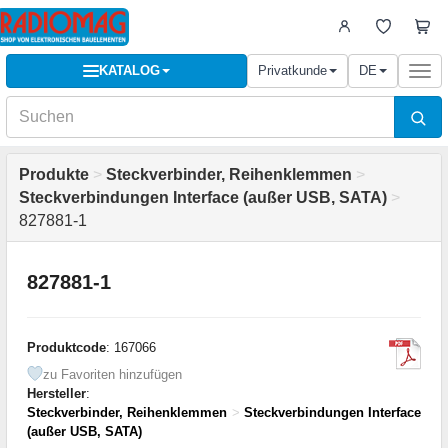
KATALOG
Privatkunde
DE
Togg
navi
Produkte
>
Steckverbinder, Reihenklemmen
>
Steckverbindungen Interface (außer USB, SATA)
>
827881-1
827881-1
Produktcode
: 167066
zu Favoriten hinzufügen
Hersteller
:
Steckverbinder, Reihenklemmen
>
Steckverbindungen Interface
(außer USB, SATA)