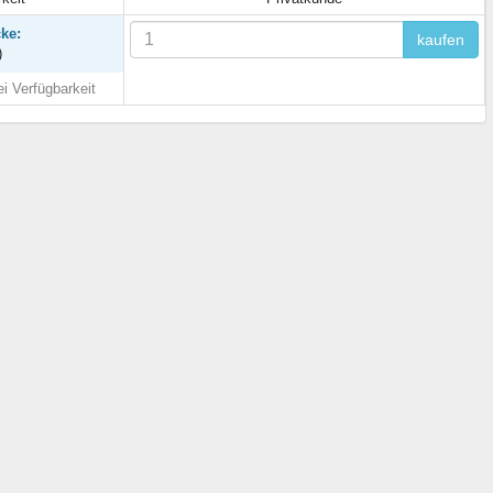
cke:
kaufen
)
i Verfügbarkeit