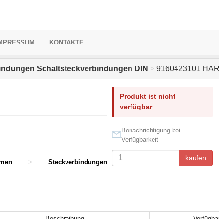
MPRESSUM
KONTAKTE
indungen Schaltsteckverbindungen DIN
>
9160423101 HA
Produkt ist nicht
G
verfügbar
Benachrichtigung bei
Verfügbarkeit
kaufen
mmen
>
Steckverbindungen
Beschreibung
Verfügbar