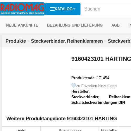
KATALOG
NEUE ANKÜNFTE
BEZAHLUNG UND LIEFERUNG
AGB
I
Produkte
>
Steckverbinder, Reihenklemmen
>
Steckverb
9160423101 HARTIN
Produktcode
: 171454
zu Favoriten hinzufügen
Hersteller
:
Steckverbinder, Reihenkle
Schaltsteckverbindungen DIN
Weitere Produktangebote 9160423101 HARTING
Foto
Bezeichnung
Hersteller