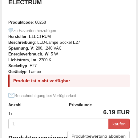
ELECTRUM
Produktcode
: 60258
zu Favoriten hinzufügen
Hersteller
:
ELECTRUM
Beschreibung
: LED-Lampe Sockel E27
Spannung, V
: 200...240 VAC
Energieverbrauch, W
: 5 W
Lichtstrom, lm
: 2700 K
Sockeltyp
: E27
Gerätetyp
: Lampe
Produkt ist nicht verfügbar
Benachrichtigung bei Verfügbarkeit
Anzahl
Privatkunde
6.19 EUR
1+
kaufen
Produktbewertung abgeben