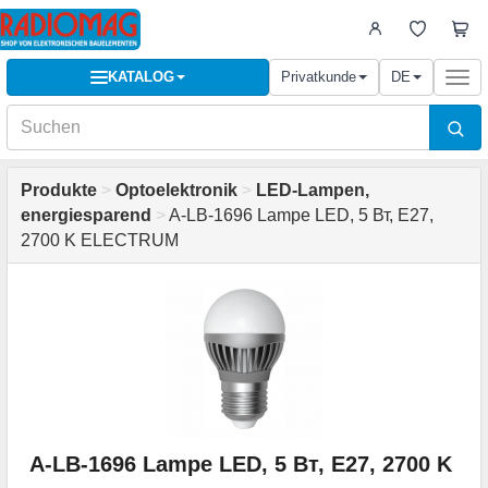
KATALOG
Privatkunde
DE
Togg
navi
Produkte
>
Optoelektronik
>
LED-Lampen,
energiesparend
>
A-LB-1696 Lampe LED, 5 Вт, E27,
2700 K ELECTRUM
A-LB-1696 Lampe LED, 5 Вт, E27, 2700 K