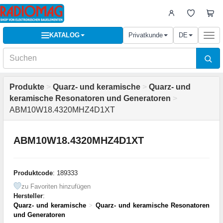
KATALOG
Privatkunde
DE
Togg
navi
Produkte
>
Quarz- und keramische
>
Quarz- und
keramische Resonatoren und Generatoren
>
ABM10W18.4320MHZ4D1XT
ABM10W18.4320MHZ4D1XT
Produktcode
: 189333
zu Favoriten hinzufügen
Hersteller
:
Quarz- und keramische
>
Quarz- und keramische Resonatoren
und Generatoren