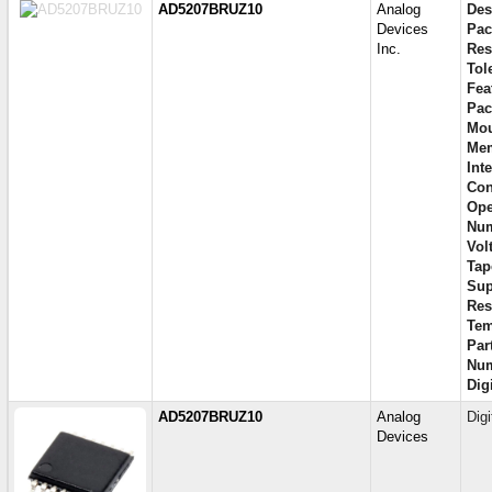
AD5207BRUZ10
Analog
Des
Devices
Pac
Inc.
Res
Tol
Fea
Pac
Mou
Mem
Inte
Con
Ope
Num
Vol
Tap
Sup
Res
Tem
Par
Num
Dig
AD5207BRUZ10
Analog
Dig
Devices