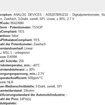
cription:
ANALOG DEVICES - AD5207BRUZ10 - Digitalpotentiometer, flüc
m, Zweifach, 3-Draht, seriell, SPI, Linear, ± 30%, 2.7 V
iffCode:
85423990
form - Potentiometer:
TSSOP
sCompliant:
YES
ardous:
false
sPhthalatesCompliant:
YES
ahl der Potentiometer:
Zweifach
erstandsverlauf:
Linear
L:
MSL 1 - unbegrenzt
ccn:
EAR99
ahl Schritte:
256
riebstemperatur, min.:
-40°C
erstandstoleranz:
± 30%
sorgungsspannung, min.:
2.7V
peraturkoeffizient:
500ppm/°C
ccn:
NLR
uer-/Bedienschnittstelle:
3-Draht, seriell, SPI
amtwiderstand:
10kohm
lifizierungsstandard der Automobilindustrie:
-
ahl der Pins:
14Pin(s)
duktpalette:
-