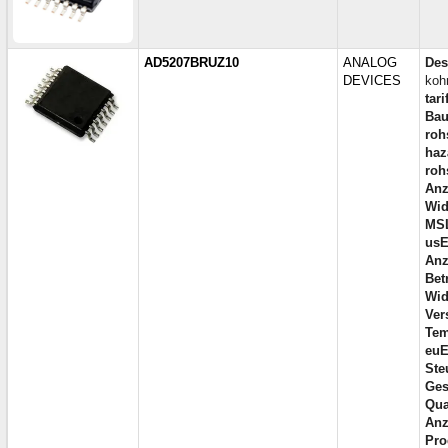
AD5207BRUZ10
ANALOG
Des
DEVICES
koh
tar
Bau
roh
haz
roh
Anz
Wid
MS
usE
Anz
Bet
Wid
Ver
Tem
euE
Ste
Ges
Qua
Anz
Pro