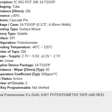
cription:
IC DIG POT 10K 14-TSSOP
kaging:
Tube
istance (Ohms):
10k
erance:
±30%
tures:
Cascade Pin
kage / Case:
14-TSSOP (0.173", 4.40mm Width)
nting Type:
Surface Mount
ory Type:
Volatile
rface:
SPI
figuration:
Potentiometer
rating Temperature:
-40°C ~ 125°C
ber of Taps:
256
tage - Supply:
2.7V ~ 5.5V, ±2.2V ~ 2.7V
er:
Linear
plier Device Package:
14-TSSOP
istance - Wiper (Ohms) (Typ):
50
perature Coefficient (Typ):
500ppm/°C
t Status:
Active
ber of Circuits:
2
iKey Programmable:
Not Verified
ital Potentiometer ICs DUAL 8-BIT POTENTIOMETER TAPE AND REEL