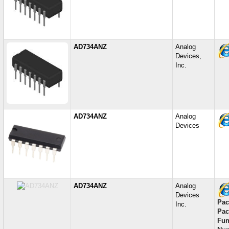
AD734ANZ
Analog
Devices,
Inc.
AD734ANZ
Analog
Devices
AD734ANZ
Analog
Devices
Pac
Inc.
Pac
Fun