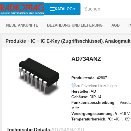
KATALOG
NEUE ANKÜNFTE
BEZAHLUNG UND LIEFERUNG
AGB
I
Produkte
>
IC
>
IC E-Key (Zugriffsschlüssel), Analogmult
AD734ANZ
Produktcode
: 42807
zu Favoriten hinzufügen
Hersteller
:
AD
Gehäuse
: DIP-14
Funktionsbeschreibung
: Vierqua
MHz
Versorgungsspannung, V
: ±18 V
Temperaturbereich, °C
: -40...+85
Technische Details
AD734ANZ AD