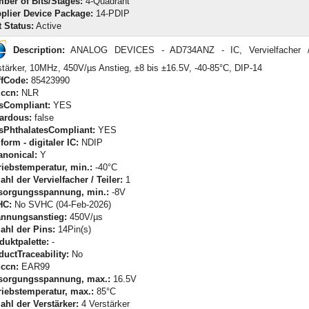
ber of Bits/Stages:
4-Quadrant
plier Device Package:
14-PDIP
t Status:
Active
Description:
ANALOG DEVICES - AD734ANZ - IC, Vervielfacher / 
stärker, 10MHz, 450V/µs Anstieg, ±8 bis ±16.5V, -40-85°C, DIP-14
iffCode:
85423990
ccn:
NLR
sCompliant:
YES
ardous:
false
sPhthalatesCompliant:
YES
form - digitaler IC:
NDIP
anonical:
Y
riebstemperatur, min.:
-40°C
ahl der Vervielfacher / Teiler:
1
sorgungsspannung, min.:
-8V
HC:
No SVHC (04-Feb-2026)
nnungsanstieg:
450V/µs
ahl der Pins:
14Pin(s)
duktpalette:
-
ductTraceability:
No
ccn:
EAR99
sorgungsspannung, max.:
16.5V
riebstemperatur, max.:
85°C
ahl der Verstärker:
4 Verstärker