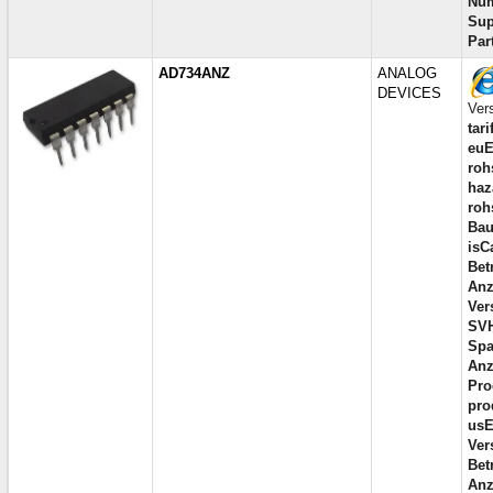
Num
Sup
Par
AD734ANZ
ANALOG
DEVICES
Ver
tar
euE
roh
haz
roh
Bau
isC
Bet
Anz
Ver
SV
Spa
Anz
Pro
pro
usE
Ver
Bet
Anz