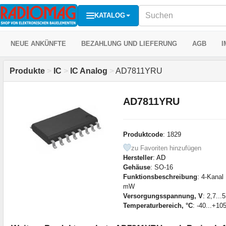
KATALOG
NEUE ANKÜNFTE
BEZAHLUNG UND LIEFERUNG
AGB
I
Produkte
>
IC
>
IC Analog
>
AD7811YRU
AD7811YRU
Produktcode
: 1829
zu Favoriten hinzufügen
Hersteller
:
AD
Gehäuse
: SO-16
Funktionsbeschreibung
: 4-Kanal
mW
Versorgungsspannung, V
: 2,7...
Temperaturbereich, °C
: -40...+10