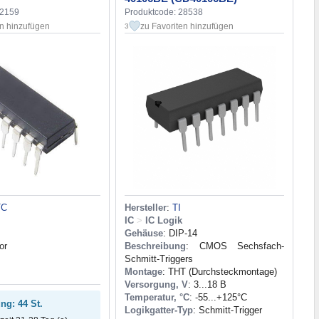
32159
Produktcode: 28538
en hinzufügen
zu Favoriten hinzufügen
3
TC
Hersteller
:
TI
IC
>
IC Logik
Gehäuse
: DIP-14
or
Beschreibung
: CMOS Sechsfach-
Schmitt-Triggers
Montage
: THT (Durchsteckmontage)
Versorgung, V
: 3...18 В
Temperatur, °C
: -55...+125°C
ng: 44 St.
Logikgatter-Typ
: Schmitt-Trigger