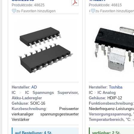
Produktcode: 48625
Produktcode: 46815
zu Favoriten hinzufügen
zu Favoriten hinzufüge
1
Hersteller
:
AD
Hersteller
:
Toshiba
IC
>
IC Spannungs Supervisor,
IC
>
IC Analog
Akku-Laderegler
Gehäuse
: HDIP-12
Gehäuse
: SOIC-16
Funktionsbeschreibung
:
Kurzbeschreibung
: Preiswerter
Niederfrequenz-Leistungsv
vierkanaliger spannungsgesteuerter
Versorgungsspannung, 
Verstärker
Temperaturbereich, °C
: 
auf Bestellung: 4 St.
verfügbar: 2 St.