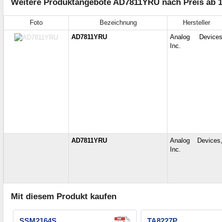
Weitere Produktangebote AD7811YRU nach Preis ab 1
Foto
Bezeichnung
Hersteller
AD7811YRU
Analog Device
Inc.
AD7811YRU
Analog Devices
Inc.
Mit diesem Produkt kaufen
SSM2164S
TA8227P