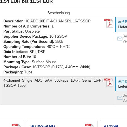
1.54 EUR bis 11.54 EUR
Beschreibung
s
Description:
IC ADC 10BIT 4-CHAN SRL 16-TSSOP
auf 
Number of A/D Converters:
1
Liefe
Part Status:
Obsolete
Be
Supplier Device Package:
16-TSSOP
Ve
Sampling Rate (Per Second):
350k
Operating Temperature:
-40°C ~ 105°C
Data Interface:
SPI, DSP
Number of Bits:
10
Mounting Type:
Surface Mount
Package / Case:
16-TSSOP (0.173", 4.40mm Width)
Packaging:
Tube
,
4-Channel Single ADC SAR 350ksps 10-bit Serial 16-Pin
auf 
TSSOP Tube
Liefe
Be
Ve
SG3525ANG
PT2399