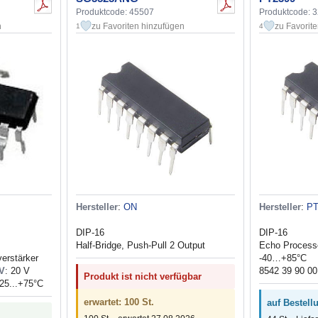
Produktcode: 45507
Produktcode: 
n
zu Favoriten hinzufügen
zu Favorit
1
4
Hersteller
:
ON
Hersteller
:
P
DIP-16
DIP-16
Half-Bridge, Push-Pull 2 Output
Echo Process
erstärker
-40…+85°C
V
: 20 V
8542 39 90 00
Produkt ist nicht verfügbar
-25...+75°C
erwartet: 100 St.
auf Bestellu