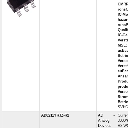
CMRR
rohsC
IC-Mo
hazar
rohsP
Qualif
IC-Ge
Verst
MSL:
usEcc
Betri
Verso
Verst
euEcc
Anzah
Produ
produ
Verso
Strom
Betri
SVHC
AD8211YRJZ-R2
AD -
Curre
Analog
3000/
Devices
R2 WO