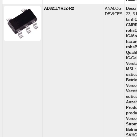
AD8211YRJZ-R2
ANALOG
Descr
DEVICES
23, 5 
tariff
CMRR
rohsC
IC-Mo
hazar
rohsP
Qualif
IC-Ge
Verst
MSL:
usEcc
Betri
Verso
Verst
euEcc
Anzah
Produ
produ
Verso
Strom
Betri
SVHC