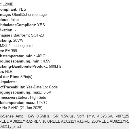
:
120dB
ompliant:
YES
ntage:
Oberflächenmontage
dous:
false
hthalatesCompliant:
YES
ikation:
-
häuse / Bauform:
SOT-23
ärkung:
20V/V
MSL 1 - unbegrenzt
n:
EAR99
ebstemperatur, min.:
-40°C
rgungsspannung, min.:
4.5V
ärkung-Bandbreite-Produkt:
500kHz
n:
NLR
l der Pins:
5Pin(s)
ktpalette:
-
ctTraceability:
Yes-Date/Lot Code
rgungsspannung, max.:
5.5V
messverstärker:
High-Side
ebstemperatur, max.:
125°C
:
No SVHC (21-Jan-2025)
nt-Sense Amp., BW 0.5MHz, SR 4.5V/us, Voff 1mV, 4.5?5.5V, -40?1
REEL AD8211YRJZ-RL7; 10K/REEL AD8211YRJZ-RL; 250/REEL AD8211YRJ
8211yrjz ad