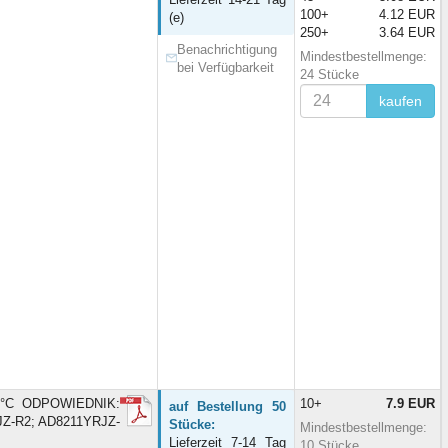
100+
4.12 EUR
(e)
250+
3.64 EUR
Benachrichtigung
Mindestbestellmenge:
bei Verfügbarkeit
24 Stücke
kaufen
25°C ODPOWIEDNIK:
10+
7.9 EUR
auf Bestellung 50
Z-R2; AD8211YRJZ-
Stücke:
Mindestbestellmenge:
Lieferzeit 7-14 Tag
10 Stücke