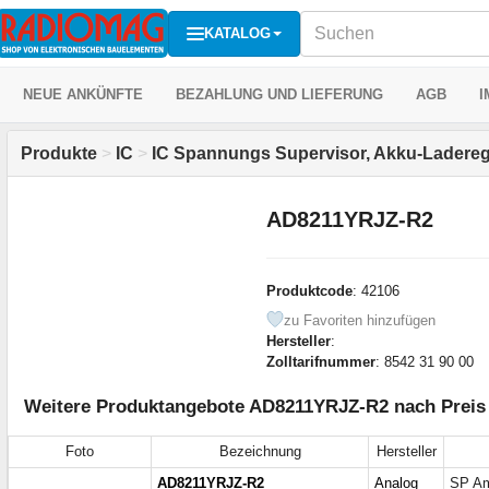
KATALOG
NEUE ANKÜNFTE
BEZAHLUNG UND LIEFERUNG
AGB
I
Produkte
>
IC
>
IC Spannungs Supervisor, Akku-Ladereg
AD8211YRJZ-R2
Produktcode
: 42106
zu Favoriten hinzufügen
Hersteller
:
Zolltarifnummer
: 8542 31 90 00
Weitere Produktangebote AD8211YRJZ-R2 nach Preis 
Foto
Bezeichnung
Hersteller
AD8211YRJZ-R2
Analog
SP Am