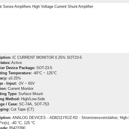
t Sense Amplifiers High Voltage Current Shunt Amplifier
iption:
IC CURRENT MONITOR 0.25% SOT23-5
tatus:
Active
ier Device Package:
SOT-23-5
ting Temperature:
-40°C ~ 125°C
acy:
±0.25%
e - Input:
-2V ~ 65V
ion:
Current Monitor
ing Type:
Surface Mount
ng Method:
High/Low-Side
ge / Case:
SC-74A, SOT-753
ging:
Cut Tape (CT)
iption:
ANALOG DEVICES - AD8211YRJZ-R2 - Strommessverstärker, High-S
Pin(s), -40 °C, 125 °C
Code:
85423390