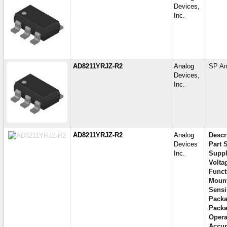
Devices,
Inc.
AD8211YRJZ-R2
Analog
SP Am
Devices,
Inc.
AD8211YRJZ-R2
Analog
Descr
Devices
Part S
Inc.
Suppl
Voltag
Funct
Mount
Sensi
Packa
Packa
Opera
Accur