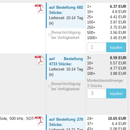
1+
6.37 EUR
auf Bestellung 682
10+
4.8 EUR
Stücke:
25+
4.41 EUR
Lieferzeit 10-14 Tag
100+
3.97 EUR
(e)
250+
3.75 EUR
Benachrichtigung
500+
3.56 EUR
bei Verfügbarkeit
1000+
3.45 EUR
kaufen
3+
8.59 EUR
auf Bestellung
10+
5.57 EUR
4733 Stücke:
25+
4.77 EUR
Lieferzeit 10-14 Tag
100+
3.88 EUR
(e)
Mindestbestellmenge:
Benachrichtigung
3 Stücke
bei Verfügbarkeit
kaufen
ide, 500 kHz, SOT-
24+
10.65 EUR
auf Bestellung 278
37+
6.4 EUR
Stücke:
43+
5.08 EUR
Lieferzeit 14-21 Tag