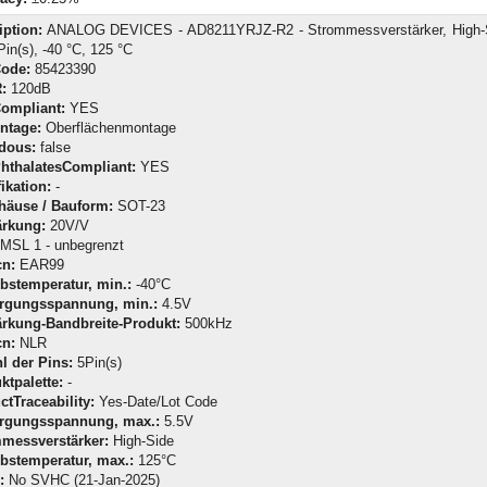
iption:
ANALOG DEVICES - AD8211YRJZ-R2 - Strommessverstärker, High-S
Pin(s), -40 °C, 125 °C
Code:
85423390
:
120dB
ompliant:
YES
ntage:
Oberflächenmontage
dous:
false
hthalatesCompliant:
YES
ikation:
-
häuse / Bauform:
SOT-23
ärkung:
20V/V
MSL 1 - unbegrenzt
n:
EAR99
ebstemperatur, min.:
-40°C
rgungsspannung, min.:
4.5V
ärkung-Bandbreite-Produkt:
500kHz
n:
NLR
l der Pins:
5Pin(s)
ktpalette:
-
ctTraceability:
Yes-Date/Lot Code
rgungsspannung, max.:
5.5V
messverstärker:
High-Side
ebstemperatur, max.:
125°C
:
No SVHC (21-Jan-2025)