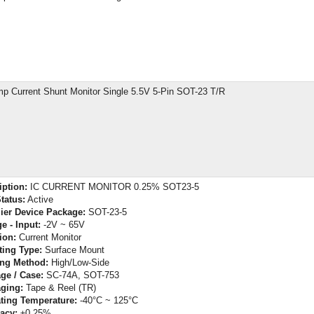
p Current Shunt Monitor Single 5.5V 5-Pin SOT-23 T/R
iption:
IC CURRENT MONITOR 0.25% SOT23-5
tatus:
Active
ier Device Package:
SOT-23-5
e - Input:
-2V ~ 65V
ion:
Current Monitor
ing Type:
Surface Mount
ng Method:
High/Low-Side
ge / Case:
SC-74A, SOT-753
ging:
Tape & Reel (TR)
ting Temperature:
-40°C ~ 125°C
acy:
±0.25%