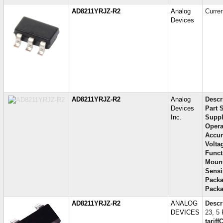
AD8211YRJZ-R2
Analog
Curren
Devices
AD8211YRJZ-R2
Analog
Descr
Devices
Part S
Inc.
Suppl
Opera
Accur
Voltag
Funct
Mount
Sensi
Packa
Packa
AD8211YRJZ-R2
ANALOG
Descr
DEVICES
23, 5 
tariff