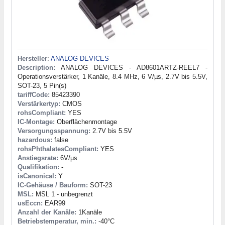
Hersteller
:
ANALOG DEVICES
Description:
ANALOG DEVICES - AD8601ARTZ-REEL7 -
Operationsverstärker, 1 Kanäle, 8.4 MHz, 6 V/µs, 2.7V bis 5.5V,
SOT-23, 5 Pin(s)
tariffCode:
85423390
Verstärkertyp:
CMOS
rohsCompliant:
YES
IC-Montage:
Oberflächenmontage
Versorgungsspannung:
2.7V bis 5.5V
hazardous:
false
rohsPhthalatesCompliant:
YES
Anstiegsrate:
6V/µs
Qualifikation:
-
isCanonical:
Y
IC-Gehäuse / Bauform:
SOT-23
MSL:
MSL 1 - unbegrenzt
usEccn:
EAR99
Anzahl der Kanäle:
1Kanäle
Betriebstemperatur, min.:
-40°C