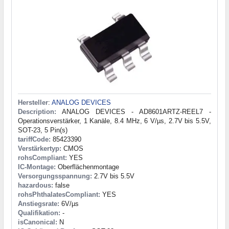
Hersteller
:
ANALOG DEVICES
Description:
ANALOG DEVICES - AD8601ARTZ-REEL7 -
Operationsverstärker, 1 Kanäle, 8.4 MHz, 6 V/µs, 2.7V bis 5.5V,
SOT-23, 5 Pin(s)
tariffCode:
85423390
Verstärkertyp:
CMOS
rohsCompliant:
YES
IC-Montage:
Oberflächenmontage
Versorgungsspannung:
2.7V bis 5.5V
hazardous:
false
rohsPhthalatesCompliant:
YES
Anstiegsrate:
6V/µs
Qualifikation:
-
isCanonical:
N