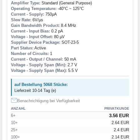
Amplifier Type:
Standard (General Purpose)
Operating Temperature:
-40°C ~ 125°C
Current - Supply:
750µA
Slew Rate:
6V/µs
Gain Bandwidth Product:
8.4 MHz
Current - Input Bias:
0.2 pA
Voltage - Input Offset:
80 µV
Supplier Device Package:
SOT-23-5
Part Status:
Active
Number of Circuits:
1
Current - Output / Channel:
50 mA
Voltage - Supply Span (Min):
2.7 V
Voltage - Supply Span (Max):
5.5 V
auf Bestellung 5068 Stücke:
Lieferzeit 10-14 Tag (e)
Benachrichtigung bei Verfügbarkeit
ANZAHL
PRIVATKUNDE
3.56 EUR
6+
10+
2.64 EUR
25+
2.4 EUR
100+
2.14 EUR