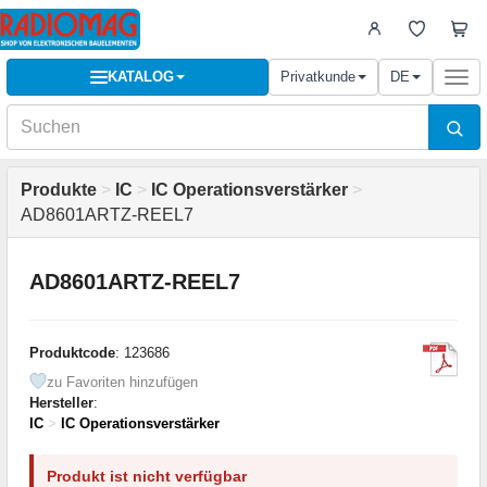
KATALOG
Privatkunde
DE
Togg
navi
Produkte
>
IC
>
IC Operationsverstärker
>
AD8601ARTZ-REEL7
AD8601ARTZ-REEL7
Produktcode
: 123686
zu Favoriten hinzufügen
Hersteller
:
IC
>
IC Operationsverstärker
Produkt ist nicht verfügbar