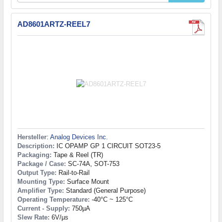
AD8601ARTZ-REEL7
Hersteller
:
Analog Devices Inc.
Description:
IC OPAMP GP 1 CIRCUIT SOT23-5
Packaging:
Tape & Reel (TR)
Package / Case:
SC-74A, SOT-753
Output Type:
Rail-to-Rail
Mounting Type:
Surface Mount
Amplifier Type:
Standard (General Purpose)
Operating Temperature:
-40°C ~ 125°C
Current - Supply:
750µA
Slew Rate:
6V/µs