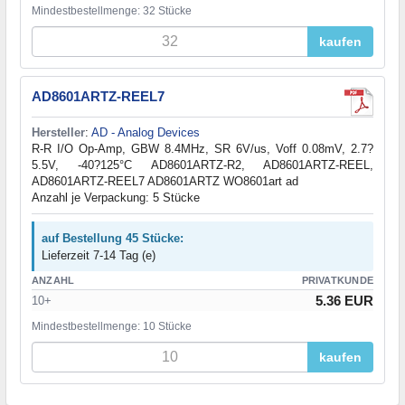
Mindestbestellmenge: 32 Stücke
kaufen
AD8601ARTZ-REEL7
Hersteller
:
AD - Analog Devices
R-R I/O Op-Amp, GBW 8.4MHz, SR 6V/us, Voff 0.08mV, 2.7?
5.5V, -40?125°C AD8601ARTZ-R2, AD8601ARTZ-REEL,
AD8601ARTZ-REEL7 AD8601ARTZ WO8601art ad
Anzahl je Verpackung: 5 Stücke
auf Bestellung 45 Stücke:
Lieferzeit 7-14 Tag (e)
ANZAHL
PRIVATKUNDE
5.36 EUR
10+
Mindestbestellmenge: 10 Stücke
kaufen