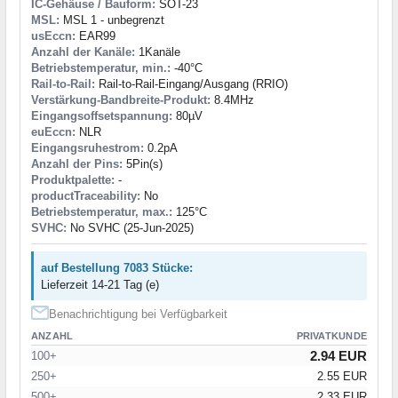
IC-Gehäuse / Bauform:
SOT-23
MSL:
MSL 1 - unbegrenzt
usEccn:
EAR99
Anzahl der Kanäle:
1Kanäle
Betriebstemperatur, min.:
-40°C
Rail-to-Rail:
Rail-to-Rail-Eingang/Ausgang (RRIO)
Verstärkung-Bandbreite-Produkt:
8.4MHz
Eingangsoffsetspannung:
80µV
euEccn:
NLR
Eingangsruhestrom:
0.2pA
Anzahl der Pins:
5Pin(s)
Produktpalette:
-
productTraceability:
No
Betriebstemperatur, max.:
125°C
SVHC:
No SVHC (25-Jun-2025)
auf Bestellung 7083 Stücke:
Lieferzeit 14-21 Tag (e)
Benachrichtigung bei Verfügbarkeit
ANZAHL
PRIVATKUNDE
2.94 EUR
100+
250+
2.55 EUR
500+
2.33 EUR