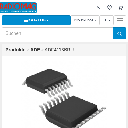
KATALOG
Privatkunde
DE
Togg
navi
Produkte
>
ADF
>
ADF4113BRU