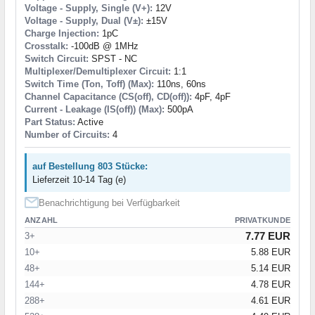
Voltage - Supply, Single (V+):
12V
Voltage - Supply, Dual (V±):
±15V
Charge Injection:
1pC
Crosstalk:
-100dB @ 1MHz
Switch Circuit:
SPST - NC
Multiplexer/Demultiplexer Circuit:
1:1
Switch Time (Ton, Toff) (Max):
110ns, 60ns
Channel Capacitance (CS(off), CD(off)):
4pF, 4pF
Current - Leakage (IS(off)) (Max):
500pA
Part Status:
Active
Number of Circuits:
4
auf Bestellung 803 Stücke:
Lieferzeit 10-14 Tag (e)
Benachrichtigung bei Verfügbarkeit
ANZAHL
PRIVATKUNDE
7.77 EUR
3+
10+
5.88 EUR
48+
5.14 EUR
144+
4.78 EUR
288+
4.61 EUR