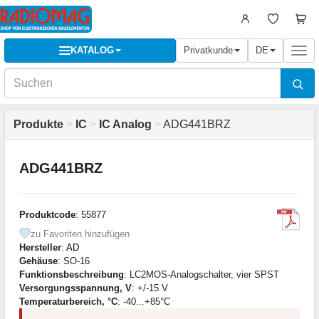
KATALOG
Privatkunde
DE
Togg
navi
Produkte
>
IC
>
IC Analog
>
ADG441BRZ
ADG441BRZ
Produktcode
: 55877
zu Favoriten hinzufügen
Hersteller
:
AD
Gehäuse
: SO-16
Funktionsbeschreibung
: LC2MOS-Analogschalter, vier SPST
Versorgungsspannung, V
: +/-15 V
Temperaturbereich, °C
: -40...+85°C