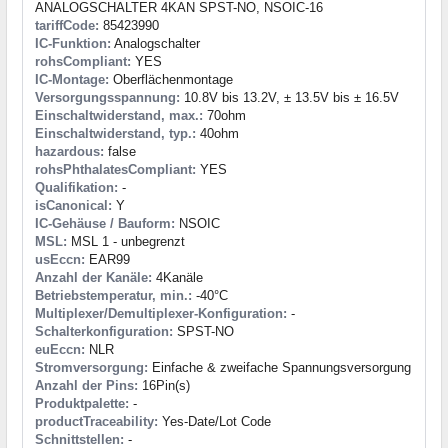
ANALOGSCHALTER 4KAN SPST-NO, NSOIC-16
tariffCode:
85423990
IC-Funktion:
Analogschalter
rohsCompliant:
YES
IC-Montage:
Oberflächenmontage
Versorgungsspannung:
10.8V bis 13.2V, ± 13.5V bis ± 16.5V
Einschaltwiderstand, max.:
70ohm
Einschaltwiderstand, typ.:
40ohm
hazardous:
false
rohsPhthalatesCompliant:
YES
Qualifikation:
-
isCanonical:
Y
IC-Gehäuse / Bauform:
NSOIC
MSL:
MSL 1 - unbegrenzt
usEccn:
EAR99
Anzahl der Kanäle:
4Kanäle
Betriebstemperatur, min.:
-40°C
Multiplexer/Demultiplexer-Konfiguration:
-
Schalterkonfiguration:
SPST-NO
euEccn:
NLR
Stromversorgung:
Einfache & zweifache Spannungsversorgung
Anzahl der Pins:
16Pin(s)
Produktpalette:
-
productTraceability:
Yes-Date/Lot Code
Schnittstellen:
-