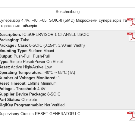
Beschreibung
Супервизор 4.4V, -40..+85, SOIC-8 (SMD) Мікросхеми супервізорів та
сторожових таймерів
Description:
IC SUPERVISOR 1 CHANNEL 8SOIC
Packaging:
Tube
Package / Case:
8-SOIC (0.154", 3.90mm Width)
Mounting Type:
Surface Mount
Output:
Push-Pull, Push-Pull
Type:
Simple Reset/Power-On Reset
Reset:
Active High/Active Low
Operating Temperature:
-40°C ~ 85°C (TA)
Number of Voltages Monitored:
1
Reset Timeout:
160ms Minimum
Voltage - Threshold:
4.4V
Supplier Device Package:
8-SOIC
Part Status:
Obsolete
DigiKey Programmable:
Not Verified
Supervisory Circuits RESET GENERATOR I.C.