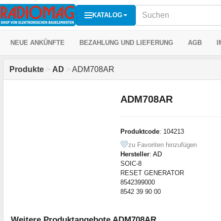
KATALOG
NEUE ANKÜNFTE
BEZAHLUNG UND LIEFERUNG
AGB
I
Produkte
>
AD
>
ADM708AR
ADM708AR
Produktcode
: 104213
zu Favoriten hinzufügen
Hersteller
:
AD
SOIC-8
RESET GENERATOR
8542399000
8542 39 90 00
Weitere Produktangebote ADM708AR