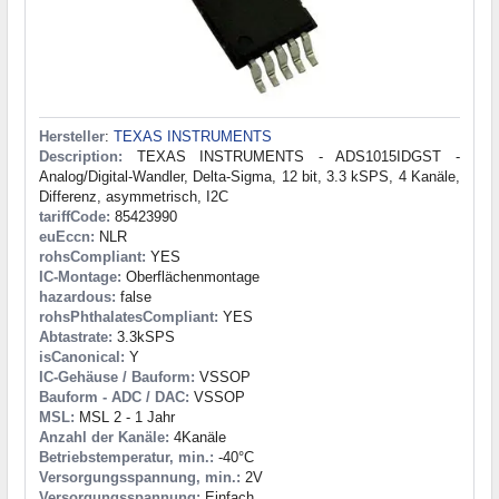
Hersteller
:
TEXAS INSTRUMENTS
Description:
TEXAS INSTRUMENTS - ADS1015IDGST -
Analog/Digital-Wandler, Delta-Sigma, 12 bit, 3.3 kSPS, 4 Kanäle,
Differenz, asymmetrisch, I2C
tariffCode:
85423990
euEccn:
NLR
rohsCompliant:
YES
IC-Montage:
Oberflächenmontage
hazardous:
false
rohsPhthalatesCompliant:
YES
Abtastrate:
3.3kSPS
isCanonical:
Y
IC-Gehäuse / Bauform:
VSSOP
Bauform - ADC / DAC:
VSSOP
MSL:
MSL 2 - 1 Jahr
Anzahl der Kanäle:
4Kanäle
Betriebstemperatur, min.:
-40°C
Versorgungsspannung, min.:
2V
Versorgungsspannung:
Einfach