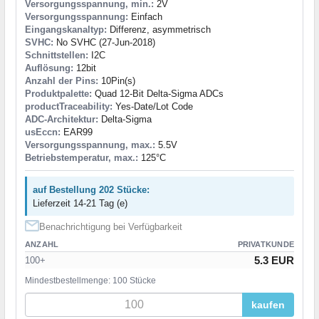
Versorgungsspannung, min.:
2V
Versorgungsspannung:
Einfach
Eingangskanaltyp:
Differenz, asymmetrisch
SVHC:
No SVHC (27-Jun-2018)
Schnittstellen:
I2C
Auflösung:
12bit
Anzahl der Pins:
10Pin(s)
Produktpalette:
Quad 12-Bit Delta-Sigma ADCs
productTraceability:
Yes-Date/Lot Code
ADC-Architektur:
Delta-Sigma
usEccn:
EAR99
Versorgungsspannung, max.:
5.5V
Betriebstemperatur, max.:
125°C
auf Bestellung 202 Stücke:
Lieferzeit 14-21 Tag (e)
Benachrichtigung bei Verfügbarkeit
ANZAHL
PRIVATKUNDE
5.3 EUR
100+
Mindestbestellmenge: 100 Stücke
kaufen