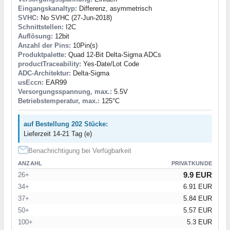
Eingangskanaltyp:
Differenz, asymmetrisch
SVHC:
No SVHC (27-Jun-2018)
Schnittstellen:
I2C
Auflösung:
12bit
Anzahl der Pins:
10Pin(s)
Produktpalette:
Quad 12-Bit Delta-Sigma ADCs
productTraceability:
Yes-Date/Lot Code
ADC-Architektur:
Delta-Sigma
usEccn:
EAR99
Versorgungsspannung, max.:
5.5V
Betriebstemperatur, max.:
125°C
auf Bestellung 202 Stücke:
Lieferzeit 14-21 Tag (e)
Benachrichtigung bei Verfügbarkeit
ANZAHL
PRIVATKUNDE
9.9 EUR
26+
34+
6.91 EUR
37+
5.84 EUR
50+
5.57 EUR
100+
5.3 EUR