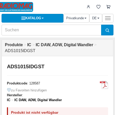
KATALOG
Privatkunde
DE
Togg
navi
Produkte
>
IC
>
IC DAW, ADW, Digital Wandler
>
ADS1015IDGST
ADS1015IDGST
Produktcode
: 128587
zu Favoriten hinzufügen
Hersteller
:
IC
>
IC DAW, ADW, Digital Wandler
Produkt ist nicht verfügbar