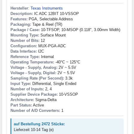
Hersteller
:
Texas Instruments
Description:
IC ADC 12BIT 10-VSSOP
Features:
PGA, Selectable Address
Packaging:
Tape & Reel (TR)
Package / Case:
10-TFSOP, 10-MSOP (0.118", 3.00mm Width)
Mounting Type:
Surface Mount
Number of Bits:
12
Configuration:
MUX-PGA-ADC
Data Interface:
I2C
Reference Type:
Internal
Operating Temperature:
-40°C ~ 125°C
Voltage - Supply, Analog:
2V ~ 5.5V
Voltage - Supply, Digital:
2V ~ 5.5V
Sampling Rate (Per Second):
3.3k
Input Type:
Differential, Single Ended
Number of Inputs:
2, 4
Supplier Device Package:
10-VSSOP
Architecture:
Sigma-Delta
Part Status:
Active
Number of A/D Converters:
1
auf Bestellung 2472 Stücke:
Lieferzeit 10-14 Tag (e)