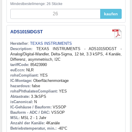
Mindestbestellmenge: 26 Stücke
kaufen
ADS1015IDGST
Hersteller
:
TEXAS INSTRUMENTS
Description:
TEXAS INSTRUMENTS - ADS1015IDGST -
Analog/Digital-Wandler, Delta-Sigma, 12 bit, 3.3 kSPS, 4 Kanäle,
Differenz, asymmetrisch, I2C
tariffCode:
85423990
euEccn:
NLR
rohsCompliant:
YES
IC-Montage:
Oberflächenmontage
hazardous:
false
rohsPhthalatesCompliant:
YES
Abtastrate:
3.3kSPS
isCanonical:
N
IC-Gehäuse / Bauform:
VSSOP
Bauform - ADC / DAC:
VSSOP
MSL:
MSL 2 - 1 Jahr
Anzahl der Kanäle:
4Kanäle
Betriebstemperatur, min.:
-40°C