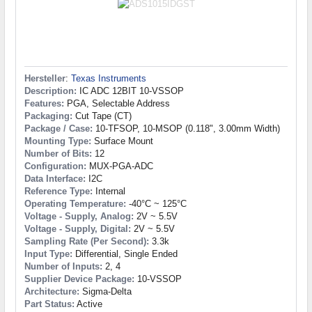
Hersteller
:
Texas Instruments
Description:
IC ADC 12BIT 10-VSSOP
Features:
PGA, Selectable Address
Packaging:
Cut Tape (CT)
Package / Case:
10-TFSOP, 10-MSOP (0.118", 3.00mm Width)
Mounting Type:
Surface Mount
Number of Bits:
12
Configuration:
MUX-PGA-ADC
Data Interface:
I2C
Reference Type:
Internal
Operating Temperature:
-40°C ~ 125°C
Voltage - Supply, Analog:
2V ~ 5.5V
Voltage - Supply, Digital:
2V ~ 5.5V
Sampling Rate (Per Second):
3.3k
Input Type:
Differential, Single Ended
Number of Inputs:
2, 4
Supplier Device Package:
10-VSSOP
Architecture:
Sigma-Delta
Part Status:
Active