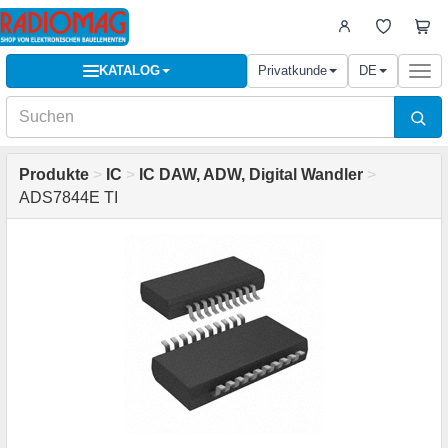
KATALOG
Privatkunde
DE
Togg
navi
Produkte
>
IC
>
IC DAW, ADW, Digital Wandler
>
ADS7844E TI