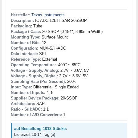
Hersteller
:
Texas Instruments
Description:
IC ADC 12BIT SAR 20SSOP
Packaging:
Tube
Package / Case:
20-SSOP (0.154", 3.90mm Width)
Mounting Type:
Surface Mount
Number of Bits:
12
Configuration:
MUX-S/H-ADC
Data Interface:
SPI
Reference Type:
External
Operating Temperature:
-40°C ~ 85°C
Voltage - Supply, Analog:
2.7V ~ 3.6V, 5V
Voltage - Supply, Digital:
2.7V ~ 3.6V, 5V
Sampling Rate (Per Second):
200k
Input Type:
Differential, Single Ended
Number of Inputs:
4, 8
Supplier Device Package:
20-SSOP
Architecture:
SAR
Ratio - S/H:ADC:
1:1
Number of A/D Converters:
1
auf Bestellung 1012 Stücke:
Lieferzeit 10-14 Tag (e)