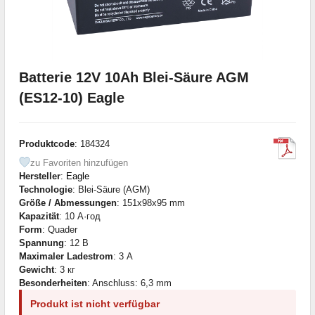
Batterie 12V 10Ah Blei-Säure AGM
(ES12-10) Eagle
Produktcode
: 184324
zu Favoriten hinzufügen
Hersteller
:
Eagle
Technologie
: Blei-Säure (AGM)
Größe / Abmessungen
: 151x98x95 mm
Kapazität
: 10 А·год
Form
: Quader
Spannung
: 12 В
Maximaler Ladestrom
: 3 А
Gewicht
: 3 кг
Besonderheiten
: Anschluss: 6,3 mm
Produkt ist nicht verfügbar