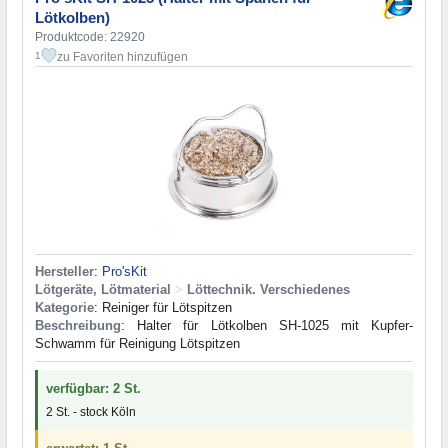
Lötkolben)
Produktcode: 22920
zu Favoriten hinzufügen
1
Hersteller
:
Pro'sKit
Lötgeräte, Lötmaterial
>
Löttechnik. Verschiedenes
Kategorie
: Reiniger für Lötspitzen
Beschreibung
: Halter für Lötkolben SH-1025 mit Kupfer-
Schwamm für Reinigung Lötspitzen
verfügbar: 2 St.
2 St. - stock Köln