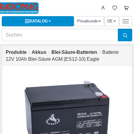
KATALOG
Privatkunde
DE
Togg
navi
Produkte
>
Akkus
>
Blei-Säure-Batterien
>
Batterie
12V 10Ah Blei-Säure AGM (ES12-10) Eagle