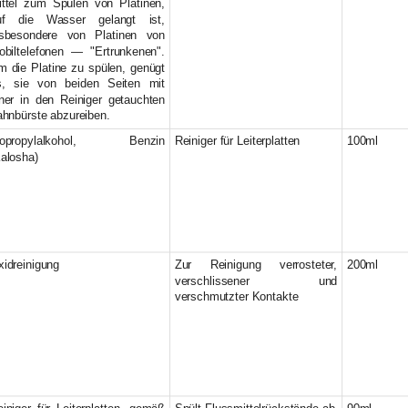
ittel zum Spülen von Platinen,
uf die Wasser gelangt ist,
nsbesondere von Platinen von
obiltelefonen — "Ertrunkenen".
m die Platine zu spülen, genügt
s, sie von beiden Seiten mit
iner in den Reiniger getauchten
ahnbürste abzureiben.
sopropylalkohol, Benzin
Reiniger für Leiterplatten
100ml
alosha)
idreinigung
Zur Reinigung verrosteter,
200ml
verschlissener und
verschmutzter Kontakte