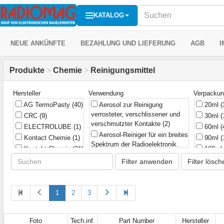
KATALOG
NEUE ANKÜNFTE
BEZAHLUNG UND LIEFERUNG
AGB
I
Produkte
>
Chemie
>
Reinigungsmittel
Hersteller
Verwendung
Verpacku
AG TermoPasty
(40)
Aerosol zur Reinigung
20ml
(
verrosteter, verschlissener und
CRC
(9)
30ml
(
verschmutzter Kontakte
(2)
ELECTROLUBE
(1)
60ml
(
Aerosol-Reiniger für ein breites
Kontact Chemie
(1)
90ml
(
Spektrum der Radioelektronik.
Kontakt Chemie
(21)
100ml
Eine Mischung aus fünf aktiven
Mechanic
(13)
200ml
Filter anwenden
Filter lösch
Komponenten zur Reinigung von
PRF
(6)
220ml
verschiedenen Verunreinigungen.
SOLINS
(1)
250ml
Enthält keine Halogene und
Fluorkohlenwasserstoffe
(1)
Solins
(1)
1
2
3
300ml
Aerosol-Reiniger für ein breites
Taerosol
(1)
400ml
Spektrum der Radioelektronik.
ПМ
(1)
0.5l
(1
Foto
Tech.inf.
Part Number
Hersteller
Entfernt zuverlässig und schnell