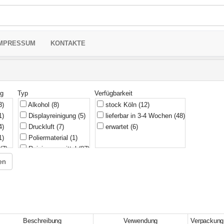
MPRESSUM
KONTAKTE
ng
Typ
Verfügbarkeit
3)
Alkohol
(8)
stock Köln
(12)
1)
Displayreinigung
(5)
lieferbar in 3-4 Wochen
(48)
4)
Druckluft
(7)
erwartet
(6)
1)
Poliermaterial
(1)
(7)
Reinigungsmittel
(87)
(14)
en
(2)
(7)
(16)
(17)
)
Beschreibung
Verwendung
Verpackung