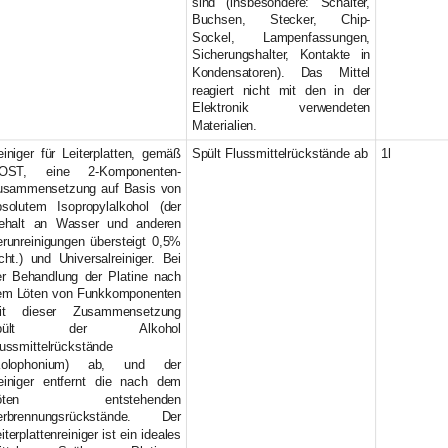
sind (insbesondere: Schalter,
Buchsen, Stecker, Chip-
Sockel, Lampenfassungen,
Sicherungshalter, Kontakte in
Kondensatoren). Das Mittel
reagiert nicht mit den in der
Elektronik verwendeten
Materialien.
iniger für Leiterplatten, gemäß
Spült Flussmittelrückstände ab
1l
OST, eine 2-Komponenten-
usammensetzung auf Basis von
bsolutem Isopropylalkohol (der
ehalt an Wasser und anderen
erunreinigungen übersteigt 0,5%
cht.) und Universalreiniger. Bei
er Behandlung der Platine nach
em Löten von Funkkomponenten
it dieser Zusammensetzung
pült der Alkohol
ussmittelrückstände
Kolophonium) ab, und der
einiger entfernt die nach dem
öten entstehenden
erbrennungsrückstände. Der
iterplattenreiniger ist ein ideales