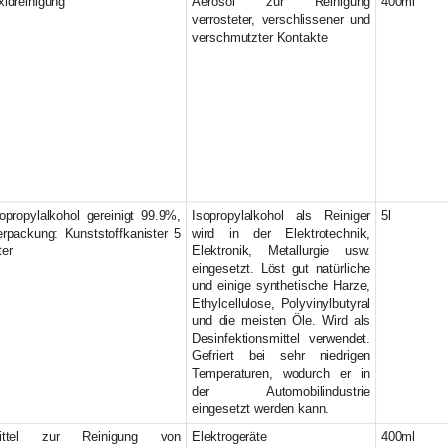
idreinigung
Aerosol zur Reinigung
400ml
verrosteter, verschlissener und
verschmutzter Kontakte
opropylalkohol gereinigt 99.9%,
Isopropylalkohol als Reiniger
5l
erpackung: Kunststoffkanister 5
wird in der Elektrotechnik,
ter
Elektronik, Metallurgie usw.
eingesetzt. Löst gut natürliche
und einige synthetische Harze,
Ethylcellulose, Polyvinylbutyral
und die meisten Öle. Wird als
Desinfektionsmittel verwendet.
Gefriert bei sehr niedrigen
Temperaturen, wodurch er in
der Automobilindustrie
eingesetzt werden kann.
ittel zur Reinigung von
Elektrogeräte
400ml