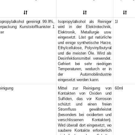
(10)
(4)
(3)
(1)
opropylalkohol gereinigt 99.9%,
Isopropylalkohol als Reiniger
1l
erpackung: Kunststoffkanister 1
wird in der Elektrotechnik,
(1)
ter
Elektronik, Metallurgie usw.
eingesetzt. Löst gut natürliche
und einige synthetische Harze,
)
Ethylcellulose, Polyvinylbutyral
und die meisten Öle. Wird als
)
Desinfektionsmittel verwendet.
tk
(2)
Gefriert bei sehr niedrigen
Temperaturen, wodurch er in
der Automobilindustrie
eingesetzt werden kann.
einigung
Mittel zur Reinigung von
60ml
Kontakten von Oxiden und
Sulfiden, das vor Korrosion
schützt und einen freien
Stromfluss gewährleistet
(besonders bei oxidierten und
verschlissenen Kontakten).
Wird überall dort eingesetzt, wo
saubere Kontakte erforderlich