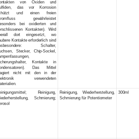
ontakten von Oxiden und
ulfiden, das vor Korrosion
chützt und einen freien
tromfluss gewährleistet
besonders bei oxidierten und
erschlissenen Kontakten). Wird
berall dort eingesetzt, wo
ubere Kontakte erforderlich sind
insbesondere: Schalter,
uchsen, Stecker, Chip-Sockel,
ampenfassungen,
icherungshalter, Kontakte in
ondensatoren). Das Mittel
eagiert nicht mit den in der
lektronik verwendeten
terialien.
einigungsmittel; Reinigung,
Reinigung, Wiederherstellung,
300ml
iederherstellung, Schmierung;
Schmierung für Potentiometer
erosol