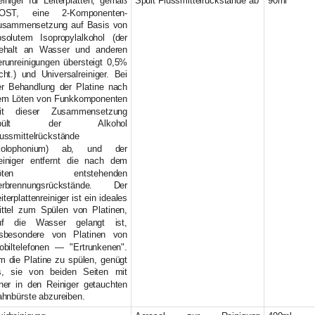
iniger für Leiterplatten, gemäß
Spült Flussmittelrückstände ab
90ml
OST, eine 2-Komponenten-
usammensetzung auf Basis von
bsolutem Isopropylalkohol (der
ehalt an Wasser und anderen
erunreinigungen übersteigt 0,5%
cht.) und Universalreiniger. Bei
er Behandlung der Platine nach
em Löten von Funkkomponenten
it dieser Zusammensetzung
pült der Alkohol
ussmittelrückstände
Kolophonium) ab, und der
einiger entfernt die nach dem
öten entstehenden
erbrennungsrückstände. Der
iterplattenreiniger ist ein ideales
ittel zum Spülen von Platinen,
uf die Wasser gelangt ist,
nsbesondere von Platinen von
obiltelefonen — "Ertrunkenen".
m die Platine zu spülen, genügt
s, sie von beiden Seiten mit
iner in den Reiniger getauchten
ahnbürste abzureiben.