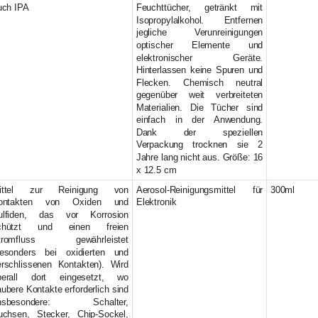
uch IPA
Feuchttücher, getränkt mit
Isopropylalkohol. Entfernen
jegliche Verunreinigungen
optischer Elemente und
elektronischer Geräte.
Hinterlassen keine Spuren und
Flecken. Chemisch neutral
gegenüber weit verbreiteten
Materialien. Die Tücher sind
einfach in der Anwendung.
Dank der speziellen
Verpackung trocknen sie 2
Jahre lang nicht aus. Größe: 16
x 12.5 cm
ittel zur Reinigung von
Aerosol-Reinigungsmittel für
300ml
ontakten von Oxiden und
Elektronik
ulfiden, das vor Korrosion
chützt und einen freien
tromfluss gewährleistet
besonders bei oxidierten und
erschlissenen Kontakten). Wird
berall dort eingesetzt, wo
ubere Kontakte erforderlich sind
insbesondere: Schalter,
uchsen, Stecker, Chip-Sockel,