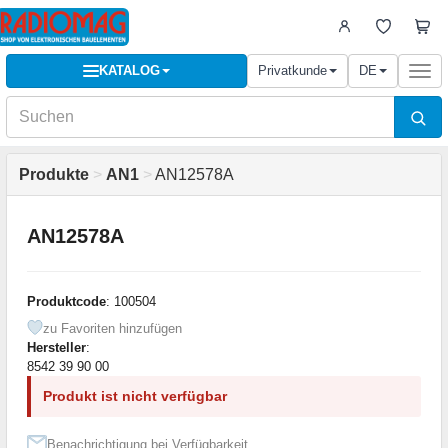
KATALOG
Privatkunde
DE
Togg
navi
Produkte
>
AN1
>
AN12578A
AN12578A
Produktcode
: 100504
zu Favoriten hinzufügen
Hersteller
:
8542 39 90 00
Produkt ist nicht verfügbar
Benachrichtigung bei Verfügbarkeit