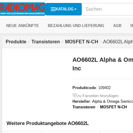
KATALOG
NEUE ANKÜNFTE
BEZAHLUNG UND LIEFERUNG
AGB
I
Produkte
>
Transistoren
>
MOSFET N-CH
>
AO6602L Alph
AO6602L Alpha & Om
Inc
Produktcode
: 109402
zu Favoriten hinzufügen
Hersteller
:
Alpha & Omega Semico
Transistoren
>
MOSFET N-CH
Weitere Produktangebote AO6602L