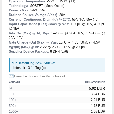
Operating Temperature:
-55°C ~ 150°C (TJ)
Technology:
MOSFET (Metal Oxide)
Power - Max:
24W, 52W
Drain to Source Voltage (Vdss):
30V
Current - Continuous Drain (Id) @ 25°C:
55A (Tc), 85A (Tc)
Input Capacitance (Ciss) (Max) @ Vds:
1150pF @ 15V, 4180pF
@ 15V
Rds On (Max) @ Id, Vgs:
5mOhm @ 20A, 10V, 1.4mOhm @
20A, 10V
Gate Charge (Qg) (Max) @ Vgs:
15nC @ 4.5V, 50nC @ 4.5V
Vgs(th) (Max) @ Id:
2.2V @ 250µA, 1.9V @ 250µA
Supplier Device Package:
8-DFN (5x6)
auf Bestellung 2232 Stücke:
Lieferzeit 10-14 Tag (e)
Benachrichtigung bei Verfügbarkeit
ANZAHL
PRIVATKUNDE
5.02 EUR
5+
10+
3.24 EUR
100+
2.21 EUR
500+
1.78 EUR
1000+
1.65 EUR