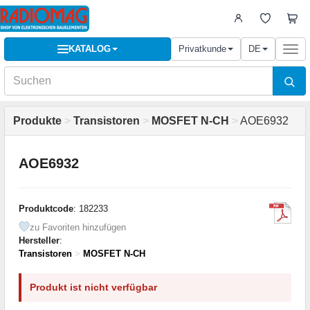
KATALOG
Privatkunde
DE
Togg
navi
Produkte
>
Transistoren
>
MOSFET N-CH
>
AOE6932
AOE6932
Produktcode
: 182233
zu Favoriten hinzufügen
Hersteller
:
Transistoren
>
MOSFET N-CH
Produkt ist nicht verfügbar