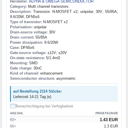
Hersteller
:
ALPHA & OMEGA SEMICONDUCTOR
Category:
Multi channel transistors
Description:
Transistor: N-MOSFET x2; unipolar; 30V; 55/85A;
9.6/20W; DFN5x6
Type of transistor:
N-MOSFET x2
Polarisation:
unipolar
Drain-source voltage:
30V
Drain current:
55/85A
Power dissipation:
9.6/20W
Case:
DFN5x6
Gate-source voltage:
±12V; ±20V
On-state resistance:
5/1.4mΩ
Mounting:
SMD
Gate charge:
30nC
Kind of channel:
enhancement
Semiconductor structure:
asymmetric
auf Bestellung 2114 Stücke:
Lieferzeit 14-21 Tag (e)
Benachrichtigung bei Verfügbarkeit
ANZAHL
PRIVATKUNDE
1.43 EUR
60+
66+
1.3 EUR