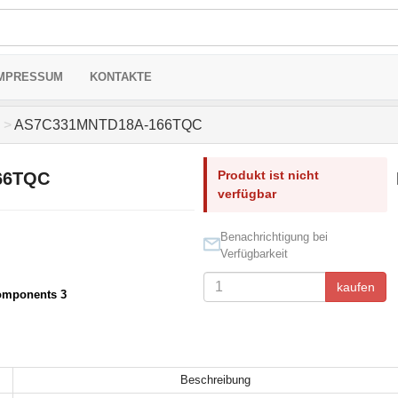
MPRESSUM
KONTAKTE
>
AS7C331MNTD18A-166TQC
Produkt ist nicht
66TQC
verfügbar
Benachrichtigung bei
Verfügbarkeit
kaufen
omponents 3
Beschreibung