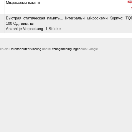
Мікросхеми пам'яті
Быстрая статическая память... Інтегральні мікросхеми Корпус: TQ
100 Од. вим: шт
Anzahl je Verpackung: 1 Stücke
ten die
Datenschutzerklärung
und
Nutzungsbedingungen
von Google.