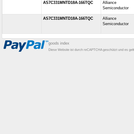
AS7C331MNTD18A-166TQC
Alliance
Semiconductor
AS7C331MNTD18A-166TQC
Alliance
Semiconductor
goods index
Diese Website ist durch reCAPTCHA geschützt und es gel