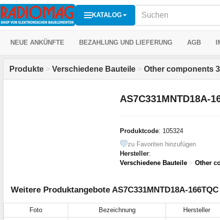
KATALOG
NEUE ANKÜNFTE
BEZAHLUNG UND LIEFERUNG
AGB
I
Produkte
>
Verschiedene Bauteile
>
Other components 3
AS7C331MNTD18A-1
Produktcode
: 105324
zu Favoriten hinzufügen
Hersteller
:
Verschiedene Bauteile
>
Other c
Weitere Produktangebote AS7C331MNTD18A-166TQC
Foto
Bezeichnung
Hersteller