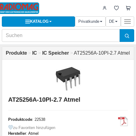
KATALOG
Privatkunde
DE
Togg
navi
Produkte
>
IC
>
IC Speicher
>
AT25256A-10PI-2.7 Atmel
AT25256A-10PI-2.7 Atmel
Produktcode
: 22538
zu Favoriten hinzufügen
Hersteller
:
Atmel