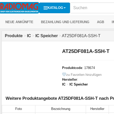
KATALOG
NEUE ANKÜNFTE
BEZAHLUNG UND LIEFERUNG
AGB
I
Produkte
>
IC
>
IC Speicher
>
AT25DF081A-SSH-T
AT25DF081A-SSH-T
Produktcode
: 178674
zu Favoriten hinzufügen
Hersteller
:
IC
>
IC Speicher
Weitere Produktangebote AT25DF081A-SSH-T nach Pre
Foto
Bezeichnung
Hersteller