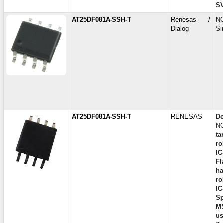
S
AT25DF081A-SSH-T
Renesas /
NO
Dialog
Si
AT25DF081A-SSH-T
RENESAS
De
NO
ta
ro
IC
Fl
ha
ro
IC
Sp
M
us