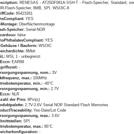
scription:
RENESAS - AT25DF081A-SSH-T - Flash-Speicher, Standard, seri
R-Flash-Speicher, 8MB, SPI, WSOIC-8
riffCode:
85423261
hsCompliant:
YES
-Montage:
Oberflächenmontage
ash-Speicher:
Serial-NOR
zardous:
false
hsPhthalatesCompliant:
YES
-Gehäuse / Bauform:
WSOIC
eicherdichte:
8Mbit
SL:
MSL 1 - unbegrenzt
Eccn:
EAR99
griffszeit:
-
rsorgungsspannung, nom.:
3V
ktfrequenz, max.:
100MHz
triebstemperatur, min.:
-40°C
rsorgungsspannung, min.:
2.7V
Eccn:
NLR
zahl der Pins:
8Pin(s)
oduktpalette:
2.7V-3.6V Serial NOR Standard Flash Memories
oductTraceability:
Yes-Date/Lot Code
rsorgungsspannung, max.:
3.6V
hnittstellen:
SPI
triebstemperatur, max.:
85°C
eicherkonfiguration:
-