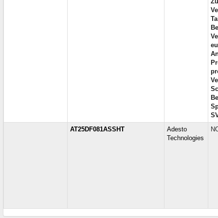
Zu
Ve
Ta
Be
Ve
eu
An
Pr
pr
Ve
Sc
Be
Sp
S
AT25DF081ASSHT
Adesto
NO
Technologies