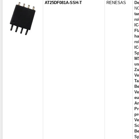
AT25DF081A-SSH-T
RENESAS
De
NO
ta
ro
IC
Fl
ha
ro
IC
Sp
M
us
Zu
Ve
Ta
Be
Ve
eu
An
Pr
pr
Ve
Sc
Be
Sp