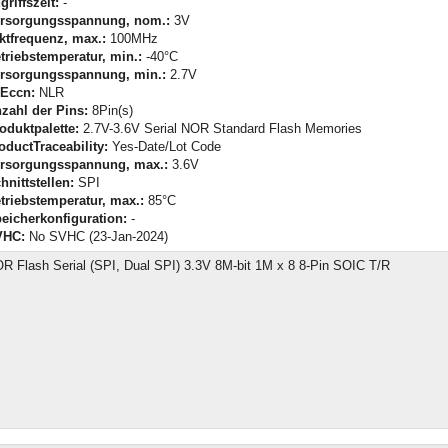
griffszeit:
-
rsorgungsspannung, nom.:
3V
ktfrequenz, max.:
100MHz
triebstemperatur, min.:
-40°C
rsorgungsspannung, min.:
2.7V
Eccn:
NLR
zahl der Pins:
8Pin(s)
oduktpalette:
2.7V-3.6V Serial NOR Standard Flash Memories
oductTraceability:
Yes-Date/Lot Code
rsorgungsspannung, max.:
3.6V
hnittstellen:
SPI
triebstemperatur, max.:
85°C
eicherkonfiguration:
-
VHC:
No SVHC (23-Jan-2024)
R Flash Serial (SPI, Dual SPI) 3.3V 8M-bit 1M x 8 8-Pin SOIC T/R