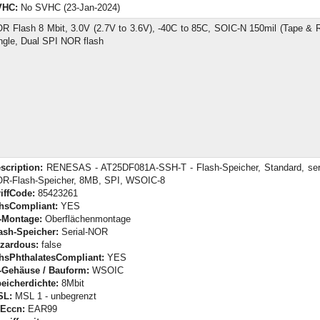
VHC:
No SVHC (23-Jan-2024)
R Flash 8 Mbit, 3.0V (2.7V to 3.6V), -40C to 85C, SOIC-N 150mil (Tape & R
ngle, Dual SPI NOR flash
scription:
RENESAS - AT25DF081A-SSH-T - Flash-Speicher, Standard, seri
R-Flash-Speicher, 8MB, SPI, WSOIC-8
riffCode:
85423261
hsCompliant:
YES
-Montage:
Oberflächenmontage
ash-Speicher:
Serial-NOR
zardous:
false
hsPhthalatesCompliant:
YES
-Gehäuse / Bauform:
WSOIC
eicherdichte:
8Mbit
SL:
MSL 1 - unbegrenzt
Eccn:
EAR99