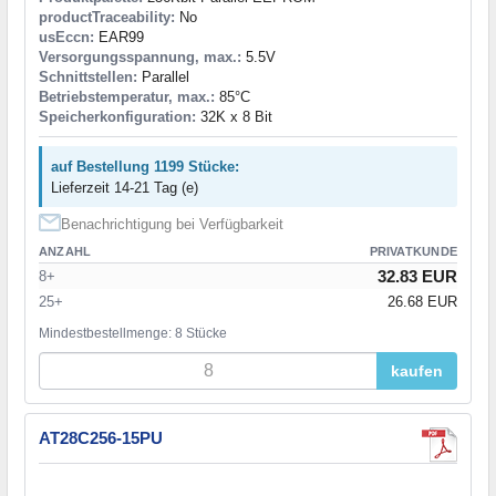
productTraceability:
No
usEccn:
EAR99
Versorgungsspannung, max.:
5.5V
Schnittstellen:
Parallel
Betriebstemperatur, max.:
85°C
Speicherkonfiguration:
32K x 8 Bit
auf Bestellung 1199 Stücke:
Lieferzeit 14-21 Tag (e)
Benachrichtigung bei Verfügbarkeit
ANZAHL
PRIVATKUNDE
32.83 EUR
8+
25+
26.68 EUR
Mindestbestellmenge: 8 Stücke
kaufen
AT28C256-15PU