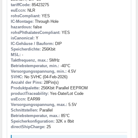
tariffCode:
85423275
euEccn:
NLR
rohsCompliant:
YES
IC-Montage:
Through Hole
hazardous:
false
rohsPhthalatesCompliant:
YES
isCanonical:
Y
IC-Gehäuse / Bauform:
DIP
Speicherdichte:
256Kbit
MSL:
-
Taktfrequenz, max.:
5MHz
Betriebstemperatur, min.:
-40°C
Versorgungsspannung, min.:
4.5V
SVHC:
No SVHC (04-Feb-2026)
Anzahl der Pins:
28Pin(s)
Produktpalette:
256Kbit Parallel EEPROM
productTraceability:
Yes-Date/Lot Code
usEccn:
EAR99
Versorgungsspannung, max.:
5.5V
Schnittstellen:
Parallel
Betriebstemperatur, max.:
85°C
Speicherkonfiguration:
32K x 8bit
directShipCharge:
25