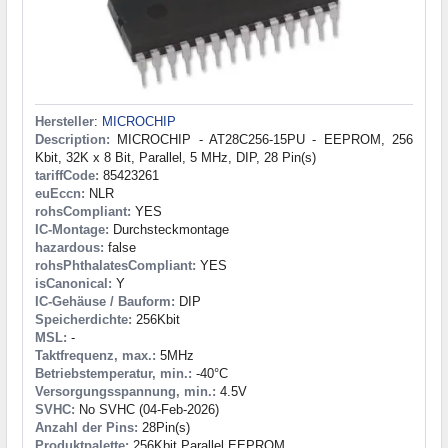
Hersteller
:
MICROCHIP
Description:
MICROCHIP - AT28C256-15PU - EEPROM, 256
Kbit, 32K x 8 Bit, Parallel, 5 MHz, DIP, 28 Pin(s)
tariffCode:
85423261
euEccn:
NLR
rohsCompliant:
YES
IC-Montage:
Durchsteckmontage
hazardous:
false
rohsPhthalatesCompliant:
YES
isCanonical:
Y
IC-Gehäuse / Bauform:
DIP
Speicherdichte:
256Kbit
MSL:
-
Taktfrequenz, max.:
5MHz
Betriebstemperatur, min.:
-40°C
Versorgungsspannung, min.:
4.5V
SVHC:
No SVHC (04-Feb-2026)
Anzahl der Pins:
28Pin(s)
Produktpalette:
256Kbit Parallel EEPROM