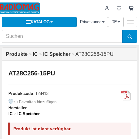
KATALOG
Privatkunde
DE
Togg
navi
Produkte
>
IC
>
IC Speicher
>
AT28C256-15PU
AT28C256-15PU
Produktcode
: 128413
zu Favoriten hinzufügen
Hersteller
:
IC
>
IC Speicher
Produkt ist nicht verfügbar