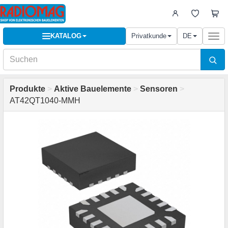
KATALOG
Privatkunde
DE
Togg
navi
Produkte
>
Aktive Bauelemente
>
Sensoren
>
AT42QT1040-MMH