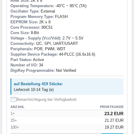
RAM Size:
2K x 8
Operating Temperature:
-40°C ~ 85°C (TA)
Oscillator Type:
External
Program Memory Type:
FLASH
EEPROM Size:
2K x 8
Core Processor:
80C51
Core Size:
8-Bit
Voltage - Supply (Vcc/Vdd):
2.7V ~ 5.5V
Connectivity:
I2C, SPI, UART/USART
Peripherals:
POR, PWM, WDT
Supplier Device Package:
44-PLCC (16.6x16.6)
Part Status:
Active
Number of I/O:
34
DigiKey Programmable:
Not Verified
auf Bestellung 419 Stücke:
Lieferzeit 10-14 Tag (e)
Benachrichtigung bei Verfügbarkeit
ANZAHL
PRIVATKUNDE
23.2 EUR
1+
25+
21.27 EUR
100+
19.27 EUR