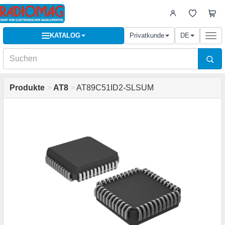
KATALOG
Privatkunde
DE
Togg
navi
Produkte
>
AT8
>
AT89C51ID2-SLSUM