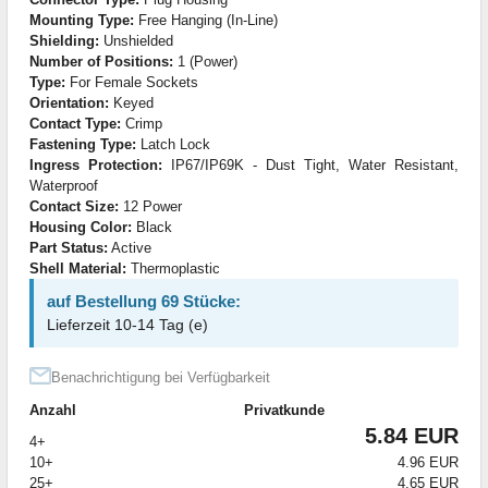
Mounting Type:
Free Hanging (In-Line)
Shielding:
Unshielded
Number of Positions:
1 (Power)
Type:
For Female Sockets
Orientation:
Keyed
Contact Type:
Crimp
Fastening Type:
Latch Lock
Ingress Protection:
IP67/IP69K - Dust Tight, Water Resistant,
Waterproof
Contact Size:
12 Power
Housing Color:
Black
Part Status:
Active
Shell Material:
Thermoplastic
auf Bestellung 69 Stücke:
Lieferzeit 10-14 Tag (e)
Benachrichtigung bei Verfügbarkeit
Anzahl
Privatkunde
5.84 EUR
4+
10+
4.96 EUR
25+
4.65 EUR