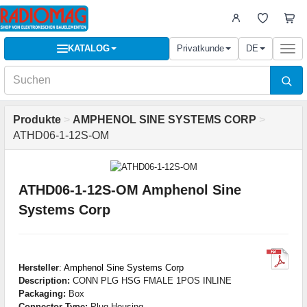
KATALOG
Privatkunde
DE
Togg
navi
Produkte
>
AMPHENOL SINE SYSTEMS CORP
>
ATHD06-1-12S-OM
ATHD06-1-12S-OM Amphenol Sine
Systems Corp
Hersteller
:
Amphenol Sine Systems Corp
Description:
CONN PLG HSG FMALE 1POS INLINE
Packaging:
Box
Connector Type:
Plug Housing