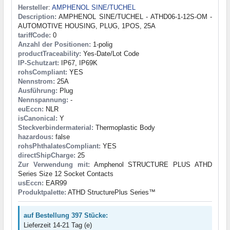
Hersteller
:
AMPHENOL SINE/TUCHEL
Description:
AMPHENOL SINE/TUCHEL - ATHD06-1-12S-OM -
AUTOMOTIVE HOUSING, PLUG, 1POS, 25A
tariffCode:
0
Anzahl der Positionen:
1-polig
productTraceability:
Yes-Date/Lot Code
IP-Schutzart:
IP67, IP69K
rohsCompliant:
YES
Nennstrom:
25A
Ausführung:
Plug
Nennspannung:
-
euEccn:
NLR
isCanonical:
Y
Steckverbindermaterial:
Thermoplastic Body
hazardous:
false
rohsPhthalatesCompliant:
YES
directShipCharge:
25
Zur Verwendung mit:
Amphenol STRUCTURE PLUS ATHD
Series Size 12 Socket Contacts
usEccn:
EAR99
Produktpalette:
ATHD StructurePlus Series™
auf Bestellung 397 Stücke:
Lieferzeit 14-21 Tag (e)