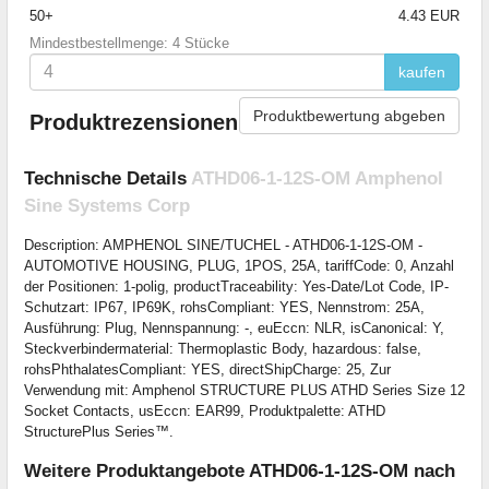
50+
4.43 EUR
Mindestbestellmenge: 4 Stücke
kaufen
Produktbewertung abgeben
Produktrezensionen
Technische Details
ATHD06-1-12S-OM Amphenol
Sine Systems Corp
Description: AMPHENOL SINE/TUCHEL - ATHD06-1-12S-OM -
AUTOMOTIVE HOUSING, PLUG, 1POS, 25A, tariffCode: 0, Anzahl
der Positionen: 1-polig, productTraceability: Yes-Date/Lot Code, IP-
Schutzart: IP67, IP69K, rohsCompliant: YES, Nennstrom: 25A,
Ausführung: Plug, Nennspannung: -, euEccn: NLR, isCanonical: Y,
Steckverbindermaterial: Thermoplastic Body, hazardous: false,
rohsPhthalatesCompliant: YES, directShipCharge: 25, Zur
Verwendung mit: Amphenol STRUCTURE PLUS ATHD Series Size 12
Socket Contacts, usEccn: EAR99, Produktpalette: ATHD
StructurePlus Series™.
Weitere Produktangebote ATHD06-1-12S-OM nach