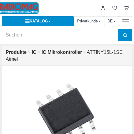
KATALOG
Privatkunde
DE
Togg
navi
Produkte
>
IC
>
IC Mikrokontroller
>
ATTINY15L-1SC
Atmel