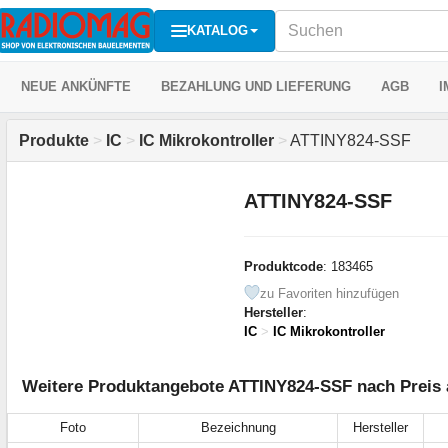
KATALOG
NEUE ANKÜNFTE
BEZAHLUNG UND LIEFERUNG
AGB
I
Produkte
>
IC
>
IC Mikrokontroller
>
ATTINY824-SSF
ATTINY824-SSF
Produktcode
: 183465
zu Favoriten hinzufügen
Hersteller
:
IC
>
IC Mikrokontroller
Weitere Produktangebote ATTINY824-SSF nach Preis 
Foto
Bezeichnung
Hersteller