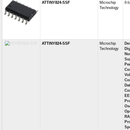
ATTINY824-SSF
Microchip
8-b
Technology
ATTINY824-SSF
Microchip
Des
Technology
Di
Nu
Su
Per
Con
Vol
Co
Da
Co
EE
Pr
Osc
Op
RA
Pr
Sp