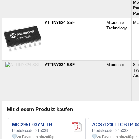
Mo
Pa
Pa
ATTINY824-SSF
Microchip
MC
Technology
ATTINY824-SSF
Microchip
8-
TW
Anz
Mit diesem Produkt kaufen
MIC2951-03YM-TR
ACS71240LLCBTR-0
Produktcode: 215339
Produktcode: 215338
zu Favoriten hinzufügen
zu Favoriten hinzufügen