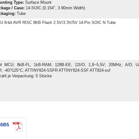
unting Type:
Surface Mount
ckage / Case:
14-SOIC (0.154", 3.90mm Width)
ckaging:
Tube
U 8-bit AVR RISC 8KB Flash 2.5V/3.3V/5V 14-Pin SOIC N Tube
bit MCU; 8kB-FL; 1kB-RAM; 128B-EE; 12I/O; 1,8~5,5V; 20MHz; A/D; U
I; -40?125°C; ATTINY824-SSFR ATTINY824-SSF ATT824-ssf
ahl je Verpackung: 5 Stücke
45B5