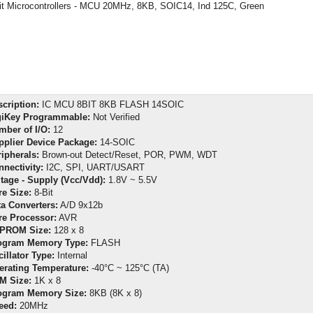
it Microcontrollers - MCU 20MHz, 8KB, SOIC14, Ind 125C, Green
cription:
IC MCU 8BIT 8KB FLASH 14SOIC
giKey Programmable:
Not Verified
mber of I/O:
12
pplier Device Package:
14-SOIC
ipherals:
Brown-out Detect/Reset, POR, PWM, WDT
nectivity:
I2C, SPI, UART/USART
tage - Supply (Vcc/Vdd):
1.8V ~ 5.5V
re Size:
8-Bit
ta Converters:
A/D 9x12b
re Processor:
AVR
PROM Size:
128 x 8
ogram Memory Type:
FLASH
illator Type:
Internal
erating Temperature:
-40°C ~ 125°C (TA)
M Size:
1K x 8
ogram Memory Size:
8KB (8K x 8)
eed:
20MHz