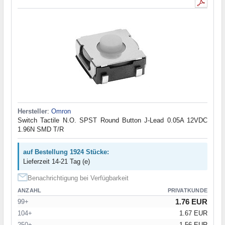
Hersteller
:
Omron
Switch Tactile N.O. SPST Round Button J-Lead 0.05A 12VDC
1.96N SMD T/R
auf Bestellung 1924 Stücke:
Lieferzeit 14-21 Tag (e)
Benachrichtigung bei Verfügbarkeit
ANZAHL
PRIVATKUNDE
1.76 EUR
99+
104+
1.67 EUR
250+
1.56 EUR