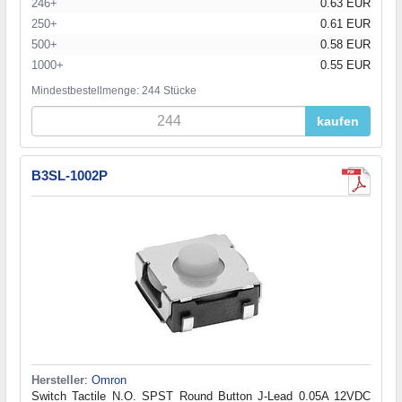
246+
0.63 EUR
250+
0.61 EUR
500+
0.58 EUR
1000+
0.55 EUR
Mindestbestellmenge: 244 Stücke
kaufen
B3SL-1002P
Hersteller
:
Omron
Switch Tactile N.O. SPST Round Button J-Lead 0.05A 12VDC