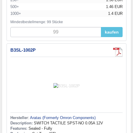
500+
1.46 EUR
1000+
1.4 EUR
Mindestbestellmenge: 99 Stücke
kaufen
B3SL-1002P
Hersteller
:
Aratas (Formerly Omron Components)
Description:
SWITCH TACTILE SPST-NO 0.05A 12V
Features:
Sealed - Fully