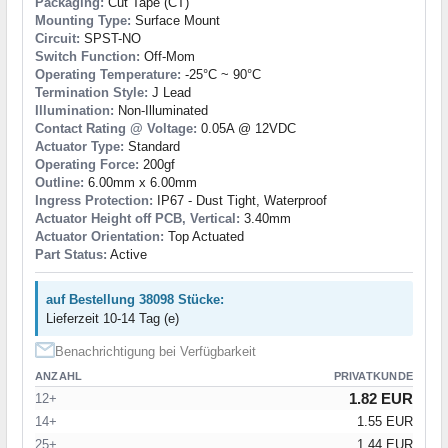
Packaging:
Cut Tape (CT)
Mounting Type:
Surface Mount
Circuit:
SPST-NO
Switch Function:
Off-Mom
Operating Temperature:
-25°C ~ 90°C
Termination Style:
J Lead
Illumination:
Non-Illuminated
Contact Rating @ Voltage:
0.05A @ 12VDC
Actuator Type:
Standard
Operating Force:
200gf
Outline:
6.00mm x 6.00mm
Ingress Protection:
IP67 - Dust Tight, Waterproof
Actuator Height off PCB, Vertical:
3.40mm
Actuator Orientation:
Top Actuated
Part Status:
Active
auf Bestellung 38098 Stücke:
Lieferzeit 10-14 Tag (e)
Benachrichtigung bei Verfügbarkeit
ANZAHL
PRIVATKUNDE
1.82 EUR
12+
14+
1.55 EUR
25+
1.44 EUR