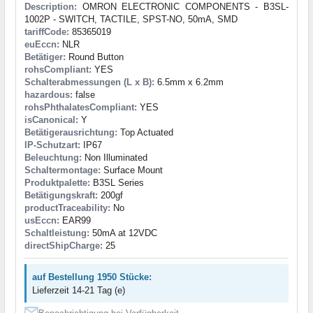
Description:
OMRON ELECTRONIC COMPONENTS - B3SL-
1002P - SWITCH, TACTILE, SPST-NO, 50mA, SMD
tariffCode:
85365019
euEccn:
NLR
Betätiger:
Round Button
rohsCompliant:
YES
Schalterabmessungen (L x B):
6.5mm x 6.2mm
hazardous:
false
rohsPhthalatesCompliant:
YES
isCanonical:
Y
Betätigerausrichtung:
Top Actuated
IP-Schutzart:
IP67
Beleuchtung:
Non Illuminated
Schaltermontage:
Surface Mount
Produktpalette:
B3SL Series
Betätigungskraft:
200gf
productTraceability:
No
usEccn:
EAR99
Schaltleistung:
50mA at 12VDC
directShipCharge:
25
auf Bestellung 1950 Stücke:
Lieferzeit 14-21 Tag (e)