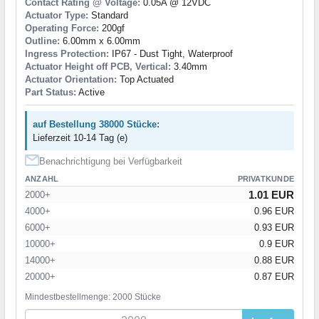
Contact Rating @ Voltage:
0.05A @ 12VDC
Actuator Type:
Standard
Operating Force:
200gf
Outline:
6.00mm x 6.00mm
Ingress Protection:
IP67 - Dust Tight, Waterproof
Actuator Height off PCB, Vertical:
3.40mm
Actuator Orientation:
Top Actuated
Part Status:
Active
auf Bestellung 38000 Stücke:
Lieferzeit 10-14 Tag (e)
Benachrichtigung bei Verfügbarkeit
ANZAHL
PRIVATKUNDE
1.01 EUR
2000+
4000+
0.96 EUR
6000+
0.93 EUR
10000+
0.9 EUR
14000+
0.88 EUR
20000+
0.87 EUR
Mindestbestellmenge: 2000 Stücke