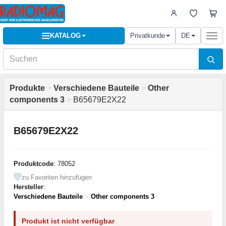
KATALOG
Privatkunde
DE
Togg
navi
Produkte
>
Verschiedene Bauteile
>
Other
components 3
>
B65679E2X22
B65679E2X22
Produktcode
: 78052
zu Favoriten hinzufügen
Hersteller
:
Verschiedene Bauteile
>
Other components 3
Produkt ist nicht verfügbar