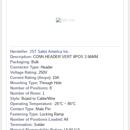
Hersteller
:
JST Sales America Inc.
Description:
CONN HEADER VERT 8POS 3.96MM
Packaging:
Bulk
Connector Type:
Header
Voltage Rating:
250V
Current Rating (Amps):
10A
Mounting Type:
Through Hole
Number of Positions:
8
Number of Rows:
1
Style:
Board to Cable/Wire
Operating Temperature:
-25°C ~ 85°C
Contact Type:
Male Pin
Fastening Type:
Locking Ramp
Number of Positions Loaded:
All
Termination:
Solder
Material Flammability Rating:
UL94 V-0