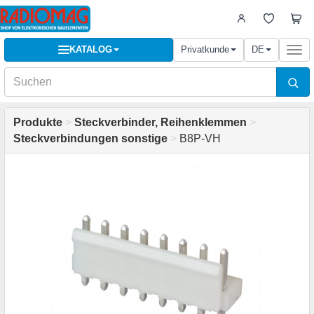
KATALOG
Privatkunde
DE
Togg
navi
Produkte
>
Steckverbinder, Reihenklemmen
>
Steckverbindungen sonstige
>
B8P-VH