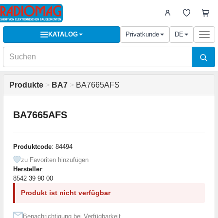
KATALOG
Privatkunde
DE
Togg
navi
Produkte
>
BA7
>
BA7665AFS
BA7665AFS
Produktcode
: 84494
zu Favoriten hinzufügen
Hersteller
:
8542 39 90 00
Produkt ist nicht verfügbar
Benachrichtigung bei Verfügbarkeit