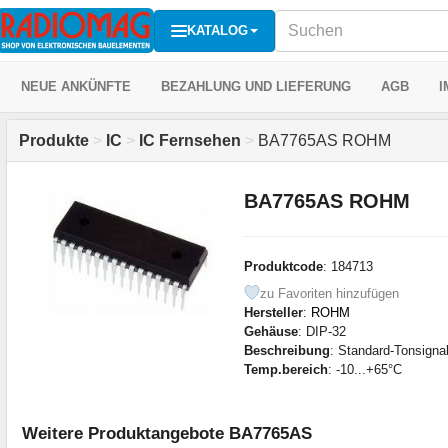
KATALOG
NEUE ANKÜNFTE
BEZAHLUNG UND LIEFERUNG
AGB
I
Produkte
>
IC
>
IC Fernsehen
>
BA7765AS ROHM
BA7765AS ROHM
Produktcode
: 184713
zu Favoriten hinzufügen
Hersteller
:
ROHM
Gehäuse
: DIP-32
Beschreibung
: Standard-Tonsigna
Temp.bereich
: -10...+65°C
Weitere Produktangebote BA7765AS