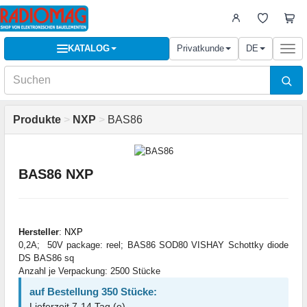
KATALOG
Privatkunde
DE
Togg
navi
Produkte
>
NXP
>
BAS86
BAS86 NXP
Hersteller
:
NXP
0,2A; 50V package: reel; BAS86 SOD80 VISHAY Schottky diode
DS BAS86 sq
Anzahl je Verpackung: 2500 Stücke
auf Bestellung 350 Stücke:
Lieferzeit 7-14 Tag (e)