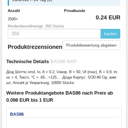
Anzahl
Privatkunde
0.24 EUR
2500+
Mindestbestellmenge: 350 Stücke
kaufen
Produktbewertung abgeben
Produktrezensionen
Technische Details
BAS86 NXP
Діод Шотткі smd, Io, A = 0,2, Uзвор, В = 50, Uf (max), В = 0,9, trr,
нс = 4, Тексп, °C = -65...+125,... Діоди Корпус: SOD-80 Од. вим:
шт, Anzahl je Verpackung: 10000 Stücke.
Weitere Produktangebote BAS86 nach Preis ab
0.098 EUR bis 1 EUR
BAS86