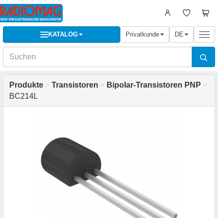
KATALOG
Privatkunde
DE
Togg
navi
Produkte
>
Transistoren
>
Bipolar-Transistoren PNP
>
BC214L