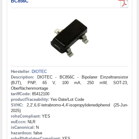
BC856C
Hersteller
:
DIOTEC
Description:
DIOTEC - BC856C - Bipolarer Einzeltransistor
(BJT), PNP, 65 V, 100 mA, 250 mW, SOT-23,
Oberflächenmontage
tariffCode:
85412100
productTraceability:
Yes-Date/Lot Code
SVHC:
2,2',6,6'-tetrabromo-4,4'-isopropylidenediphenol (25-Jun-
2025)
rohsCompliant:
YES
euEccn:
NLR
isCanonical:
N
hazardous:
false
rohsPhthalatesCompliant:
YES