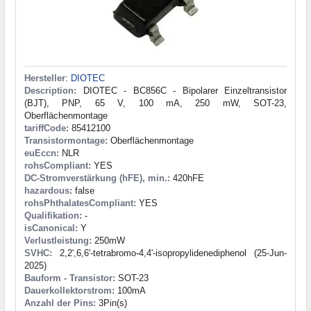
Hersteller
:
DIOTEC
Description:
DIOTEC - BC856C - Bipolarer Einzeltransistor
(BJT), PNP, 65 V, 100 mA, 250 mW, SOT-23,
Oberflächenmontage
tariffCode:
85412100
Transistormontage:
Oberflächenmontage
euEccn:
NLR
rohsCompliant:
YES
DC-Stromverstärkung (hFE), min.:
420hFE
hazardous:
false
rohsPhthalatesCompliant:
YES
Qualifikation:
-
isCanonical:
Y
Verlustleistung:
250mW
SVHC:
2,2',6,6'-tetrabromo-4,4'-isopropylidenediphenol (25-Jun-
2025)
Bauform - Transistor:
SOT-23
Dauerkollektorstrom:
100mA
Anzahl der Pins:
3Pin(s)