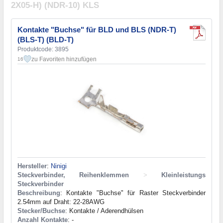
2X05-H) (NDR-10) KLS
Kontakte "Buchse" für BLD und BLS (NDR-T)
(BLS-T) (BLD-T)
Produktcode: 3895
zu Favoriten hinzufügen
16
Hersteller
:
Ninigi
Steckverbinder, Reihenklemmen
>
Kleinleistungs
Steckverbinder
Beschreibung
: Kontakte "Buchse" für Raster Steckverbinder
2.54mm auf Draht: 22-28AWG
Stecker/Buchse
: Kontakte / Aderendhülsen
Anzahl Kontakte
: -