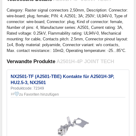
Category: Raster signal connectors 2,50mm, Description: Connector:
wire-board; plug; female; PIN: 4; A2501; 3A; 250V; UL94V-0, Type of
connector: wire-board, Connector: plug, Kind of connector: female,
Number of pins: 4, Manufacturer series: A2501, Current rating: 3A,
Rated voltage: 0.25kV, Flammability rating: UL94V-0, Mechanical
mounting: for cable, Contacts pitch: 2.5mm, Connector pinout layout:
1x4, Body material: polyamide, Connector variant: w/o contacts,
Max. contact resistance:: 10mΩ, Operating temperature: -25...85°C.
Verwandte Produkte
A2501H-4P JOINT TECH
NX2501-TF (A2501-TBE) Kontakte für A2501H-3P,
HU2.5-3, NX2501
Produktcode: 72349
zu Favoriten hinzufügen
10