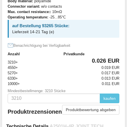
Body material:
polyamide
Connector variant:
w/o contacts
Max. contact resistance::
10mΩ
Operating temperature:
-25...85°C
auf Bestellung 93265 Stücke:
Lieferzeit 14-21 Tag (e)
Benachrichtigung bei Verfügbarkeit
Anzahl
Privatkunde
0.026 EUR
3210+
4550+
0.019 EUR
5270+
0.017 EUR
6330+
0.013 EUR
10000+
0.011 EUR
Mindestbestellmenge: 3210 Stücke
kaufen
Produktbewertung abgeben
Produktrezensionen
Technische Details
A2501H-4P JOINT TECH