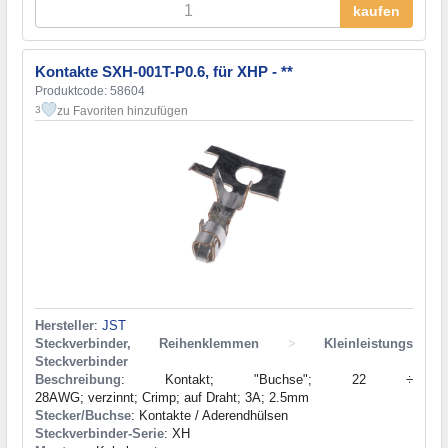
kaufen
Kontakte SXH-001T-P0.6, für XHP - **
Produktcode: 58604
zu Favoriten hinzufügen
3
Hersteller
:
JST
Steckverbinder, Reihenklemmen
>
Kleinleistungs
Steckverbinder
Beschreibung
: Kontakt; "Buchse"; 22 ÷
28AWG; verzinnt; Crimp; auf Draht; 3A; 2.5mm
Stecker/Buchse
: Kontakte / Aderendhülsen
Steckverbinder-Serie
: XH