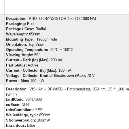
Description:
PHOTOTRANSISTOR 450 TO 1080 NM
Packaging:
Bulk
Package / Case:
Radial
Wavelength:
850nm
Mounting Type:
Through Hole
Orientation:
Top View
Operating Temperature:
-40°C ~ 100°C
Viewing Angle:
50°
Current - Dark (Id) (Max):
200 nA
Part Status:
Active
Current - Collector (Ic) (Max):
100 mA
Voltage - Collector Emitter Breakdown (Max):
70 V
Power - Max:
100 mW
Description:
VISHAY - BPW85B - Fototransistor, 850 nm, 25 °, 100 mW
(3mm)
tariffCode:
85414900
euEccn:
NLR
rohsCompliant:
YES
Wellenlänge, typ.:
850nm
Stromverbrauch:
100mW
hazardous:
false