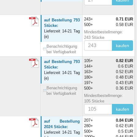
kaufen
243+
0.71 EUR
auf Bestellung 793
500+
0.58 EUR
Stücke:
Lieferzeit 14-21 Tag
Mindestbestellmenge:
(e)
243 Stücke
kaufen
Benachrichtigung
bei Verfügbarkeit
105+
0.82 EUR
auf Bestellung 793
144+
0.6 EUR
Stücke:
163+
0.52 EUR
Lieferzeit 14-21 Tag
180+
0.48 EUR
(e)
197+
0.43 EUR
Benachrichtigung
500+
0.36 EUR
bei Verfügbarkeit
Mindestbestellmenge:
105 Stücke
kaufen
207+
0.84 EUR
auf Bestellung
280+
0.62 EUR
2024 Stücke:
500+
0.5 EUR
Lieferzeit 14-21 Tag
1000+
0.44 EUR