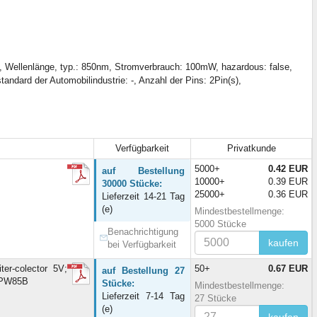
, Wellenlänge, typ.: 850nm, Stromverbrauch: 100mW, hazardous: false,
ndard der Automobilindustrie: -, Anzahl der Pins: 2Pin(s),
Verfügbarkeit
Privatkunde
5000+
0.42 EUR
auf Bestellung
10000+
0.39 EUR
30000 Stücke:
25000+
0.36 EUR
Lieferzeit 14-21 Tag
(e)
Mindestbestellmenge:
5000 Stücke
Benachrichtigung
kaufen
bei Verfügbarkeit
er-colector 5V;
50+
0.67 EUR
auf Bestellung 27
BPW85B
Stücke:
Mindestbestellmenge:
Lieferzeit 7-14 Tag
27 Stücke
(e)