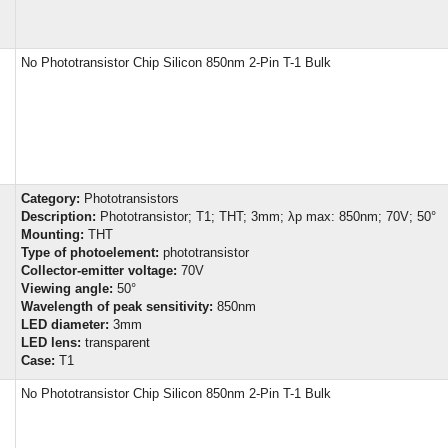
No Phototransistor Chip Silicon 850nm 2-Pin T-1 Bulk
Category:
Phototransistors
Description:
Phototransistor; T1; THT; 3mm; λp max: 850nm; 70V; 50°
Mounting:
THT
Type of photoelement:
phototransistor
Collector-emitter voltage:
70V
Viewing angle:
50°
Wavelength of peak sensitivity:
850nm
LED diameter:
3mm
LED lens:
transparent
Case:
T1
No Phototransistor Chip Silicon 850nm 2-Pin T-1 Bulk