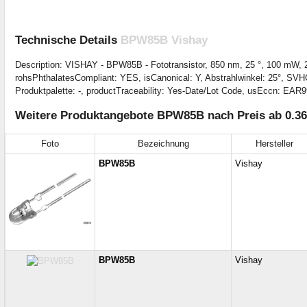
Technische Details
BPW85B Vishay
Description: VISHAY - BPW85B - Fototransistor, 850 nm, 25 °, 100 mW, 
rohsPhthalatesCompliant: YES, isCanonical: Y, Abstrahlwinkel: 25°, SVHC
Produktpalette: -, productTraceability: Yes-Date/Lot Code, usEccn: EAR9
Weitere Produktangebote BPW85B nach Preis ab 0.36
Foto
Bezeichnung
Hersteller
BPW85B
Vishay
BPW85B
Vishay