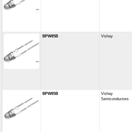
BPW85B
Vishay
BPW85B
Vishay
Semiconductors