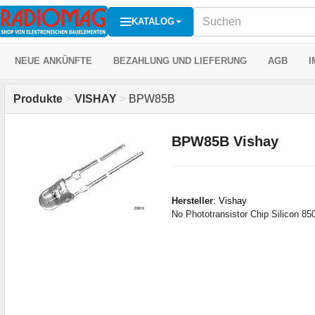
KATALOG
NEUE ANKÜNFTE
BEZAHLUNG UND LIEFERUNG
AGB
I
Produkte
>
VISHAY
>
BPW85B
BPW85B Vishay
Hersteller
:
Vishay
No Phototransistor Chip Silicon 85