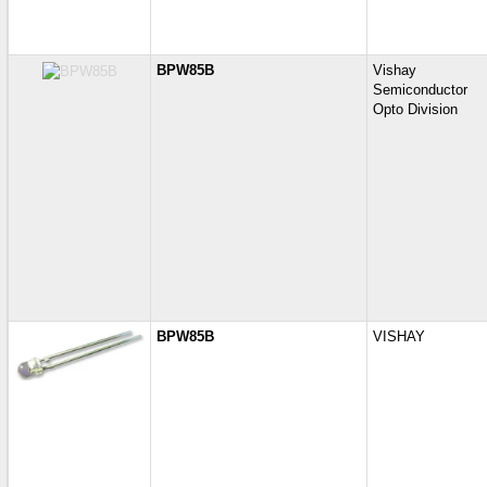
BPW85B
Vishay
Semiconductor
Opto Division
BPW85B
VISHAY