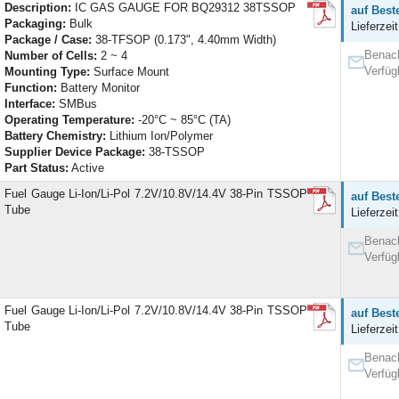
Description:
IC GAS GAUGE FOR BQ29312 38TSSOP
auf Best
Packaging:
Bulk
Lieferzei
Package / Case:
38-TFSOP (0.173", 4.40mm Width)
Benach
Number of Cells:
2 ~ 4
Verfüg
Mounting Type:
Surface Mount
Function:
Battery Monitor
Interface:
SMBus
Operating Temperature:
-20°C ~ 85°C (TA)
Battery Chemistry:
Lithium Ion/Polymer
Supplier Device Package:
38-TSSOP
Part Status:
Active
Fuel Gauge Li-Ion/Li-Pol 7.2V/10.8V/14.4V 38-Pin TSSOP
auf Best
Tube
Lieferzei
Benach
Verfüg
Fuel Gauge Li-Ion/Li-Pol 7.2V/10.8V/14.4V 38-Pin TSSOP
auf Best
Tube
Lieferzei
Benach
Verfüg