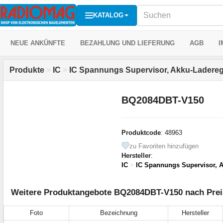
KATALOG
NEUE ANKÜNFTE
BEZAHLUNG UND LIEFERUNG
AGB
I
Produkte
>
IC
>
IC Spannungs Supervisor, Akku-Ladereg
BQ2084DBT-V150
Produktcode
: 48963
zu Favoriten hinzufügen
Hersteller
:
IC
>
IC Spannungs Supervisor, A
Weitere Produktangebote BQ2084DBT-V150 nach Preis
Foto
Bezeichnung
Hersteller