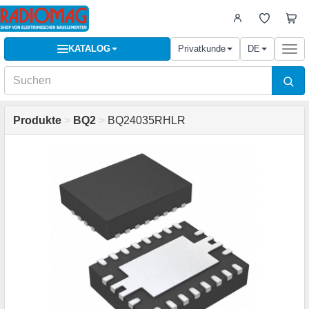
KATALOG
Privatkunde
DE
Togg
navi
Produkte
>
BQ2
>
BQ24035RHLR