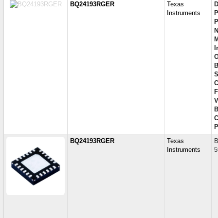
BQ24193RGER
Texas
D
Instruments
P
P
N
M
I
O
B
S
C
F
V
B
C
P
BQ24193RGER
Texas
B
Instruments
5