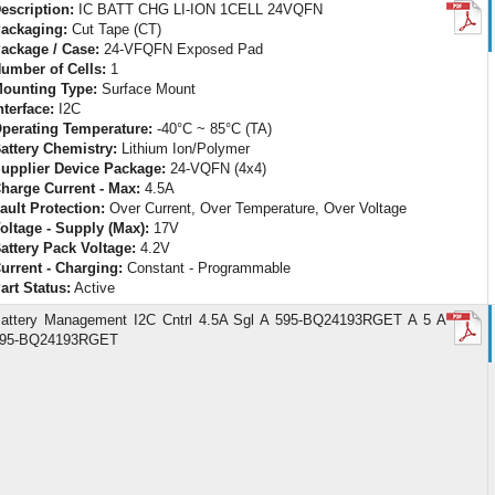
escription:
IC BATT CHG LI-ION 1CELL 24VQFN
ackaging:
Cut Tape (CT)
ackage / Case:
24-VFQFN Exposed Pad
umber of Cells:
1
ounting Type:
Surface Mount
nterface:
I2C
perating Temperature:
-40°C ~ 85°C (TA)
attery Chemistry:
Lithium Ion/Polymer
upplier Device Package:
24-VQFN (4x4)
harge Current - Max:
4.5A
ault Protection:
Over Current, Over Temperature, Over Voltage
oltage - Supply (Max):
17V
attery Pack Voltage:
4.2V
urrent - Charging:
Constant - Programmable
art Status:
Active
attery Management I2C Cntrl 4.5A Sgl A 595-BQ24193RGET A 5 A
95-BQ24193RGET