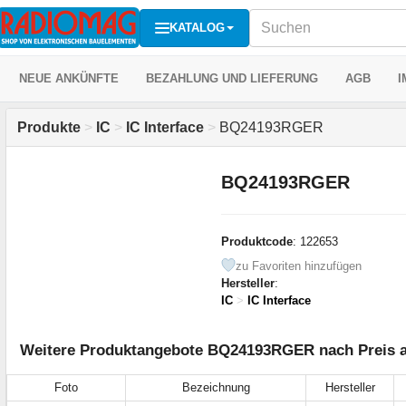
KATALOG
NEUE ANKÜNFTE
BEZAHLUNG UND LIEFERUNG
AGB
I
Produkte
>
IC
>
IC Interface
>
BQ24193RGER
BQ24193RGER
Produktcode
: 122653
zu Favoriten hinzufügen
Hersteller
:
IC
>
IC Interface
Weitere Produktangebote BQ24193RGER nach Preis a
Foto
Bezeichnung
Hersteller