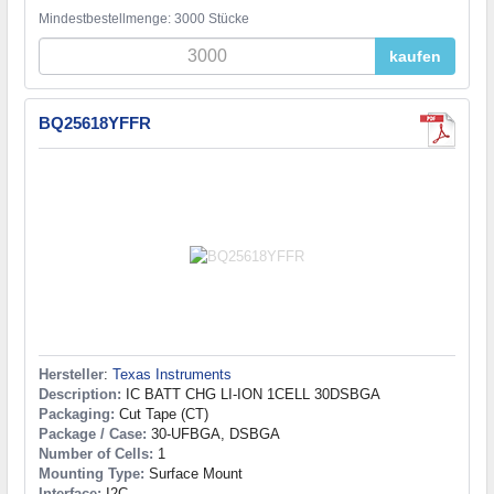
Mindestbestellmenge: 3000 Stücke
kaufen
BQ25618YFFR
Hersteller
:
Texas Instruments
Description:
IC BATT CHG LI-ION 1CELL 30DSBGA
Packaging:
Cut Tape (CT)
Package / Case:
30-UFBGA, DSBGA
Number of Cells:
1
Mounting Type:
Surface Mount
Interface:
I2C