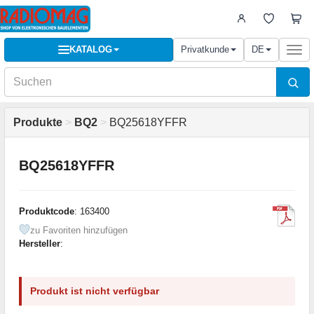
KATALOG
Privatkunde
DE
Togg
navi
Produkte
>
BQ2
>
BQ25618YFFR
BQ25618YFFR
Produktcode
: 163400
zu Favoriten hinzufügen
Hersteller
:
Produkt ist nicht verfügbar