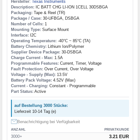
Hersteller
:
Texas Instruments
Description:
IC BATT CHG LI-ION 1CELL 30DSBGA
Packaging:
Tape & Reel (TR)
Package / Case:
30-UFBGA, DSBGA
Number of Cells:
1
Mounting Type:
Surface Mount
Interface:
I2C
Operating Temperature:
-40°C ~ 85°C (TA)
Battery Chemistry:
Lithium Ion/Polymer
Supplier Device Package:
30-DSBGA
Charge Current - Max:
1.5A
Programmable Features:
Current, Timer, Voltage
Fault Protection:
Over Current, Over Voltage
Voltage - Supply (Max):
13.5V
Battery Pack Voltage:
4.52V (Max)
Current - Charging:
Constant - Programmable
Part Status:
Active
auf Bestellung 3000 Stücke:
Lieferzeit 10-14 Tag (e)
Benachrichtigung bei Verfügbarkeit
ANZAHL
PRIVATKUNDE
3.21 EUR
3000+