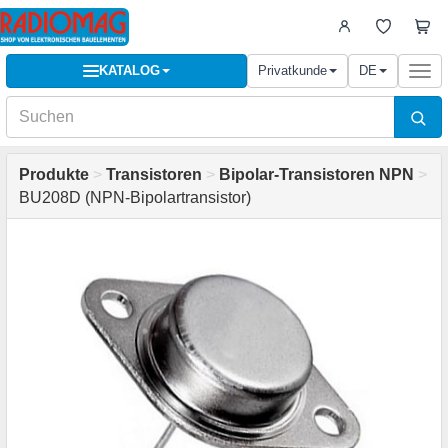
KATALOG
Privatkunde
DE
Togg
navi
Produkte
>
Transistoren
>
Bipolar-Transistoren NPN
>
BU208D (NPN-Bipolartransistor)