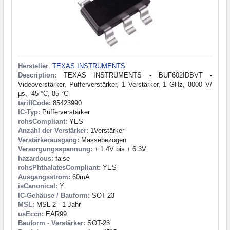
Hersteller
:
TEXAS INSTRUMENTS
Description:
TEXAS INSTRUMENTS - BUF602IDBVT -
Videoverstärker, Pufferverstärker, 1 Verstärker, 1 GHz, 8000 V/
µs, -45 °C, 85 °C
tariffCode:
85423990
IC-Typ:
Pufferverstärker
rohsCompliant:
YES
Anzahl der Verstärker:
1Verstärker
Verstärkerausgang:
Massebezogen
Versorgungsspannung:
± 1.4V bis ± 6.3V
hazardous:
false
rohsPhthalatesCompliant:
YES
Ausgangsstrom:
60mA
isCanonical:
Y
IC-Gehäuse / Bauform:
SOT-23
MSL:
MSL 2 - 1 Jahr
usEccn:
EAR99
Bauform - Verstärker:
SOT-23