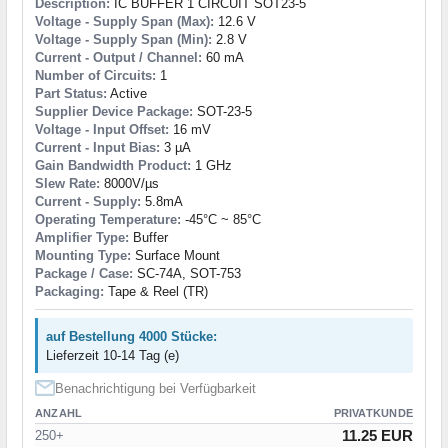
Description:
IC BUFFER 1 CIRCUIT SOT23-5
Voltage - Supply Span (Max):
12.6 V
Voltage - Supply Span (Min):
2.8 V
Current - Output / Channel:
60 mA
Number of Circuits:
1
Part Status:
Active
Supplier Device Package:
SOT-23-5
Voltage - Input Offset:
16 mV
Current - Input Bias:
3 µA
Gain Bandwidth Product:
1 GHz
Slew Rate:
8000V/µs
Current - Supply:
5.8mA
Operating Temperature:
-45°C ~ 85°C
Amplifier Type:
Buffer
Mounting Type:
Surface Mount
Package / Case:
SC-74A, SOT-753
Packaging:
Tape & Reel (TR)
auf Bestellung 4000 Stücke:
Lieferzeit 10-14 Tag (e)
Benachrichtigung bei Verfügbarkeit
ANZAHL
PRIVATKUNDE
11.25 EUR
250+