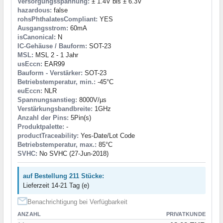
Versorgungsspannung:
± 1.4V bis ± 6.3V
hazardous:
false
rohsPhthalatesCompliant:
YES
Ausgangsstrom:
60mA
isCanonical:
N
IC-Gehäuse / Bauform:
SOT-23
MSL:
MSL 2 - 1 Jahr
usEccn:
EAR99
Bauform - Verstärker:
SOT-23
Betriebstemperatur, min.:
-45°C
euEccn:
NLR
Spannungsanstieg:
8000V/µs
Verstärkungsbandbreite:
1GHz
Anzahl der Pins:
5Pin(s)
Produktpalette:
-
productTraceability:
Yes-Date/Lot Code
Betriebstemperatur, max.:
85°C
SVHC:
No SVHC (27-Jun-2018)
auf Bestellung 211 Stücke:
Lieferzeit 14-21 Tag (e)
Benachrichtigung bei Verfügbarkeit
ANZAHL
PRIVATKUNDE