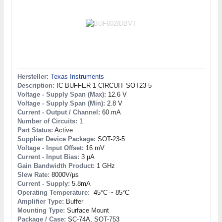
Hersteller
:
Texas Instruments
Description:
IC BUFFER 1 CIRCUIT SOT23-5
Voltage - Supply Span (Max):
12.6 V
Voltage - Supply Span (Min):
2.8 V
Current - Output / Channel:
60 mA
Number of Circuits:
1
Part Status:
Active
Supplier Device Package:
SOT-23-5
Voltage - Input Offset:
16 mV
Current - Input Bias:
3 µA
Gain Bandwidth Product:
1 GHz
Slew Rate:
8000V/µs
Current - Supply:
5.8mA
Operating Temperature:
-45°C ~ 85°C
Amplifier Type:
Buffer
Mounting Type:
Surface Mount
Package / Case:
SC-74A, SOT-753