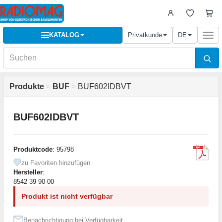
KATALOG
Privatkunde
DE
Togg
navi
Produkte
>
BUF
>
BUF602IDBVT
BUF602IDBVT
Produktcode
: 95798
zu Favoriten hinzufügen
Hersteller
:
8542 39 90 00
Produkt ist nicht verfügbar
Benachrichtigung bei Verfügbarkeit