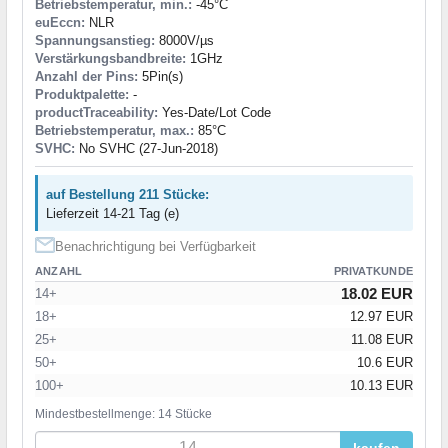
Betriebstemperatur, min.:
-45°C
euEccn:
NLR
Spannungsanstieg:
8000V/µs
Verstärkungsbandbreite:
1GHz
Anzahl der Pins:
5Pin(s)
Produktpalette:
-
productTraceability:
Yes-Date/Lot Code
Betriebstemperatur, max.:
85°C
SVHC:
No SVHC (27-Jun-2018)
auf Bestellung 211 Stücke:
Lieferzeit 14-21 Tag (e)
Benachrichtigung bei Verfügbarkeit
ANZAHL
PRIVATKUNDE
18.02 EUR
14+
18+
12.97 EUR
25+
11.08 EUR
50+
10.6 EUR
100+
10.13 EUR
Mindestbestellmenge: 14 Stücke
kaufen