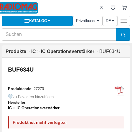
KATALOG
Privatkunde
DE
Togg
navi
Produkte
>
IC
>
IC Operationsverstärker
>
BUF634U
BUF634U
Produktcode
: 27270
zu Favoriten hinzufügen
Hersteller
:
IC
>
IC Operationsverstärker
Produkt ist nicht verfügbar