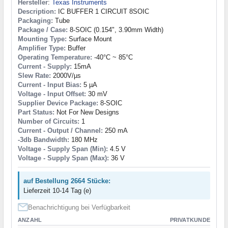
Hersteller
:
Texas Instruments
Description:
IC BUFFER 1 CIRCUIT 8SOIC
Packaging:
Tube
Package / Case:
8-SOIC (0.154", 3.90mm Width)
Mounting Type:
Surface Mount
Amplifier Type:
Buffer
Operating Temperature:
-40°C ~ 85°C
Current - Supply:
15mA
Slew Rate:
2000V/µs
Current - Input Bias:
5 µA
Voltage - Input Offset:
30 mV
Supplier Device Package:
8-SOIC
Part Status:
Not For New Designs
Number of Circuits:
1
Current - Output / Channel:
250 mA
-3db Bandwidth:
180 MHz
Voltage - Supply Span (Min):
4.5 V
Voltage - Supply Span (Max):
36 V
auf Bestellung 2664 Stücke:
Lieferzeit 10-14 Tag (e)
Benachrichtigung bei Verfügbarkeit
ANZAHL
PRIVATKUNDE