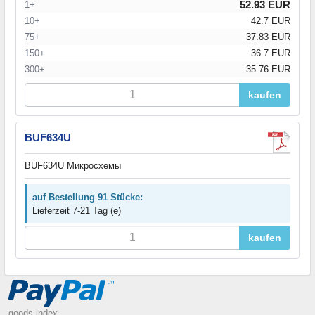
52.93 EUR
1+
10+
42.7 EUR
75+
37.83 EUR
150+
36.7 EUR
300+
35.76 EUR
kaufen
BUF634U
BUF634U Микросхемы
auf Bestellung 91 Stücke:
Lieferzeit 7-21 Tag (e)
kaufen
goods index