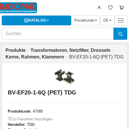
KATALOG
Privatkunde
DE
Togg
navi
Produkte
>
Transformatoren, Netzfilter, Drosseln
>
Kerne, Rahmen, Klammern
>
BV-EF20-1-6Q (PET) TDG
BV-EF20-1-6Q (PET) TDG
Produktcode
: 47085
zu Favoriten hinzufügen
Hersteller
:
TDG