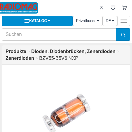
KATALOG
Privatkunde
DE
Togg
navi
Produkte
>
Dioden, Diodenbrücken, Zenerdioden
>
Zenerdioden
>
BZV55-B5V6 NXP